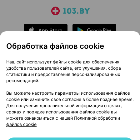
Обработка файлов cookie
О проекте
Новости проекта
Наш сайт использует файлы cookie для обеспечения
удобства пользователей сайта, его улучшения, сбора
Размещение рекламы
Медицинский маркетинг
статистики и предоставления персонализированных
Публичный договор
Доставка
рекомендаций.
Пользовательское соглашение
Вы можете настроить параметры использования файлов
Способы оплаты
Вакансии
Партнеры
cookie или изменить свое согласие в более позднее время.
Написать руководителю 103.by
Для получения дополнительной информации о целях,
сроках и порядке использования файлов cookie вы
Написать в поддержку
можете ознакомиться с нашей
Политикой обработки
Персональные настройки Cookie
файлов cookie
Обработка персональных данных