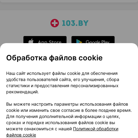
Обработка файлов cookie
О проекте
Новости проекта
Наш сайт использует файлы cookie для обеспечения
удобства пользователей сайта, его улучшения, сбора
Размещение рекламы
Медицинский маркетинг
статистики и предоставления персонализированных
Публичный договор
Доставка
рекомендаций.
Пользовательское соглашение
Вы можете настроить параметры использования файлов
Способы оплаты
Вакансии
Партнеры
cookie или изменить свое согласие в более позднее время.
Написать руководителю 103.by
Для получения дополнительной информации о целях,
сроках и порядке использования файлов cookie вы
Написать в поддержку
можете ознакомиться с нашей
Политикой обработки
Персональные настройки Cookie
файлов cookie