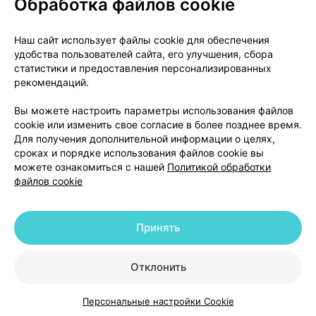
Обработка файлов cookie
О проекте
Новости проекта
Наш сайт использует файлы cookie для обеспечения
удобства пользователей сайта, его улучшения, сбора
Размещение рекламы
Медицинский маркетинг
статистики и предоставления персонализированных
Публичный договор
Доставка
рекомендаций.
Пользовательское соглашение
Вы можете настроить параметры использования файлов
Способы оплаты
Вакансии
Партнеры
cookie или изменить свое согласие в более позднее время.
Написать руководителю 103.by
Для получения дополнительной информации о целях,
сроках и порядке использования файлов cookie вы
Написать в поддержку
можете ознакомиться с нашей
Политикой обработки
Персональные настройки Cookie
файлов cookie
Обработка персональных данных
Принять
© 2026 ООО «Артокс Лаб», УНП 191700409 | 220012, Республика Беларусь,
г. Минск, улица Толбухина, 2, пом. 16 | help@103.by
|
Служба поддержки
+375 291212755
Отклонить
Персональные настройки Cookie
Каталог
Корзина
Избранное
Профиль