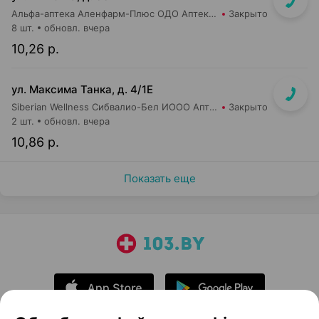
Альфа-аптека Аленфарм-Плюс ОДО Аптека №16
Закрыто
8 шт.
обновл. вчера
10,26 р.
ул. Максима Танка, д. 4/1Е
Siberian Wellness Сибвалио-Бел ИООО Аптека №1
Закрыто
2 шт.
обновл. вчера
10,86 р.
Показать еще