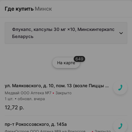
Где купить
Минск
Флукапс, капсулы 30 мг ×10, Минскинтеркапс
Беларусь
649
На карте
ул. Маяковского, д. 10, пом. 13 (возле Пиццы Мании)
Медвай ООО Аптека №7
Закрыто
1 шт.
обновл. вчера
12,72 р.
пр-т Рокоссовского, д. 145а
ФармОстров ООО Аптека №9 на Рокоссовского
Закрыто