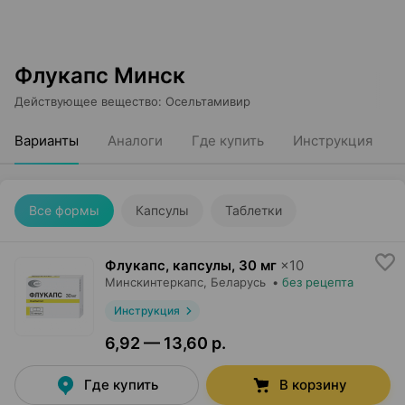
Флукапс Минск
Действующее вещество
:
Осельтамивир
Варианты
Аналоги
Где купить
Инструкция
Все формы
Капсулы
Таблетки
Флукапс, капсулы
,
30 мг
×
10
Минскинтеркапс
, Беларусь
•
без рецепта
Инструкция
6,92 — 13,60 р.
Где купить
В корзину