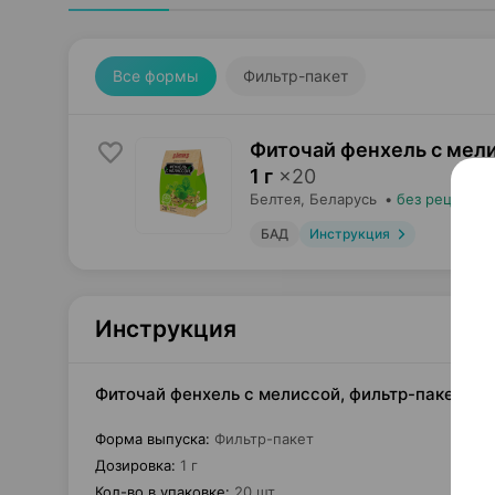
Все формы
Фильтр-пакет
Фиточай фенхель с мели
1 г
×
20
Белтея
, Беларусь
•
без рецепта
БАД
Инструкция
Инструкция
Фиточай фенхель с мелиссой, фильтр-пакет 1 г
Форма выпуска
:
Фильтр-пакет
Дозировка
:
1 г
Кол-во в упаковке
:
20 шт.