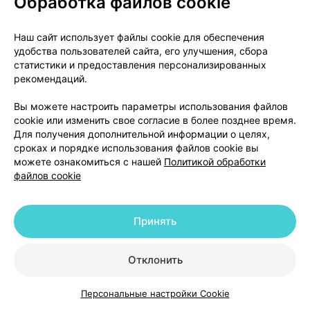
Обработка файлов cookie
О проекте
Новости проекта
Наш сайт использует файлы cookie для обеспечения
удобства пользователей сайта, его улучшения, сбора
Размещение рекламы
Медицинский маркетинг
статистики и предоставления персонализированных
Публичный договор
Доставка
рекомендаций.
Пользовательское соглашение
Вы можете настроить параметры использования файлов
Способы оплаты
Вакансии
Партнеры
cookie или изменить свое согласие в более позднее время.
Написать руководителю 103.by
Для получения дополнительной информации о целях,
сроках и порядке использования файлов cookie вы
Написать в поддержку
можете ознакомиться с нашей
Политикой обработки
Персональные настройки Cookie
файлов cookie
Обработка персональных данных
Принять
© 2026 ООО «Артокс Лаб», УНП 191700409 | 220012, Республика Беларусь,
г. Минск, улица Толбухина, 2, пом. 16 | help@103.by
|
Служба поддержки
+375 291212755
Отклонить
Персональные настройки Cookie
Каталог
Корзина
Избранное
Профиль