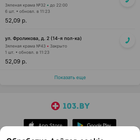
Зяленая крама №32
до 22:00
6 шт.
обновл. в 11:23
52,09 р.
ул. Фроликова, д. 2 (14-я пол-ка)
Зяленая крама №43
Закрыто
1 шт.
обновл. в 11:23
52,09 р.
Показать еще