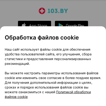
Обработка файлов cookie
О проекте
Новости проекта
Наш сайт использует файлы cookie для обеспечения
удобства пользователей сайта, его улучшения, сбора
Размещение рекламы
Медицинский маркетинг
статистики и предоставления персонализированных
Публичный договор
Доставка
рекомендаций.
Пользовательское соглашение
Вы можете настроить параметры использования файлов
Способы оплаты
Вакансии
Партнеры
cookie или изменить свое согласие в более позднее время.
Написать руководителю 103.by
Для получения дополнительной информации о целях,
сроках и порядке использования файлов cookie вы
Написать в поддержку
можете ознакомиться с нашей
Политикой обработки
Персональные настройки Cookie
файлов cookie
Обработка персональных данных