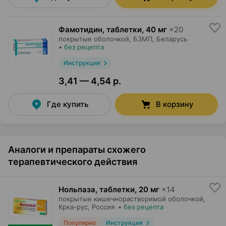
Фамотидин, таблетки
,
40 мг
×
20
покрытые оболочкой,
БЗМП
, Беларусь
•
без рецепта
Инструкция
3,41 — 4,54 р.
Где купить
В корзину
Аналоги и препараты схожего
терапевтического действия
Нольпаза, таблетки
,
20 мг
×
14
покрытые кишечнорастворимой оболочкой,
Крка-рус
, Россия
•
без рецепта
Популярно
Инструкция