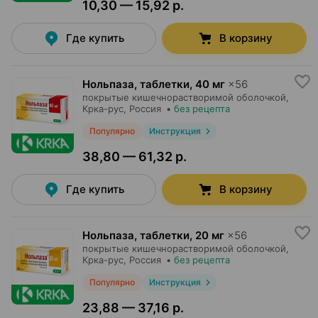
10,30 — 15,92 р.
Где купить
В корзину
Нольпаза, таблетки
,
40 мг
×
56
покрытые кишечнорастворимой оболочкой,
Крка-рус
, Россия
•
без рецепта
Популярно
Инструкция
38,80 — 61,32 р.
Где купить
В корзину
Нольпаза, таблетки
,
20 мг
×
56
покрытые кишечнорастворимой оболочкой,
Крка-рус
, Россия
•
без рецепта
Популярно
Инструкция
23,88 — 37,16 р.