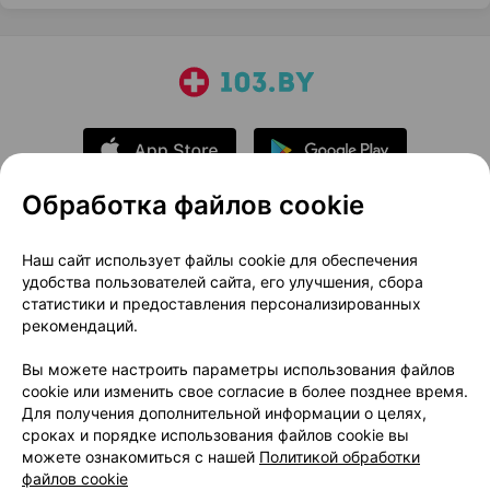
Обработка файлов cookie
О проекте
Новости проекта
Наш сайт использует файлы cookie для обеспечения
удобства пользователей сайта, его улучшения, сбора
Размещение рекламы
Медицинский маркетинг
статистики и предоставления персонализированных
Публичный договор
Доставка
рекомендаций.
Пользовательское соглашение
Вы можете настроить параметры использования файлов
Способы оплаты
Вакансии
Партнеры
cookie или изменить свое согласие в более позднее время.
Написать руководителю 103.by
Для получения дополнительной информации о целях,
сроках и порядке использования файлов cookie вы
Написать в поддержку
можете ознакомиться с нашей
Политикой обработки
Персональные настройки Cookie
файлов cookie