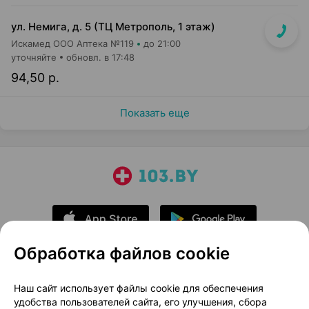
ул. Немига, д. 5 (ТЦ Метрополь, 1 этаж)
Искамед ООО Аптека №119
до 21:00
уточняйте
обновл. в 17:48
94,50 р.
Показать еще
Обработка файлов cookie
О проекте
Новости проекта
Наш сайт использует файлы cookie для обеспечения
удобства пользователей сайта, его улучшения, сбора
Размещение рекламы
Медицинский маркетинг