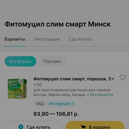
Фитомуцил слим смарт Минск
Варианты
Инструкция
Где купить
Все формы
Порошок
Фитомуцил слим смарт, порошок
,
5 г
×
30
для приготовления раствора для приема
внутрь,
Фарма-мед
, Канада
•
без рецепта
БАД
Инструкция
93,90 — 106,81 р.
Где купить
В корзину