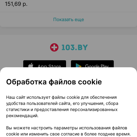
151,69 р.
Показать еще
Обработка файлов cookie
О проекте
Новости проекта
Наш сайт использует файлы cookie для обеспечения
удобства пользователей сайта, его улучшения, сбора
Размещение рекламы
Медицинский маркетинг
статистики и предоставления персонализированных
Публичный договор
Доставка
рекомендаций.
Пользовательское соглашение
Вы можете настроить параметры использования файлов
Способы оплаты
Вакансии
Партнеры
cookie или изменить свое согласие в более позднее время.