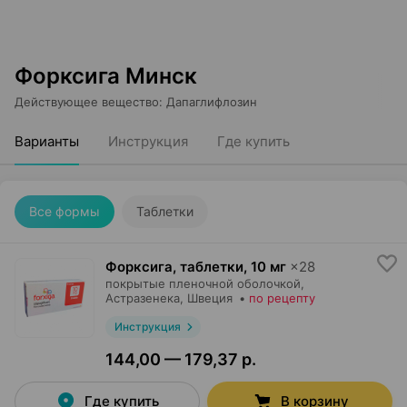
Форксига Минск
Действующее вещество
:
Дапаглифлозин
Варианты
Инструкция
Где купить
Все формы
Таблетки
Форксига, таблетки
,
10 мг
×
28
покрытые пленочной оболочкой,
Астразенека
, Швеция
•
по рецепту
Инструкция
144,00 — 179,37 р.
Где купить
В корзину