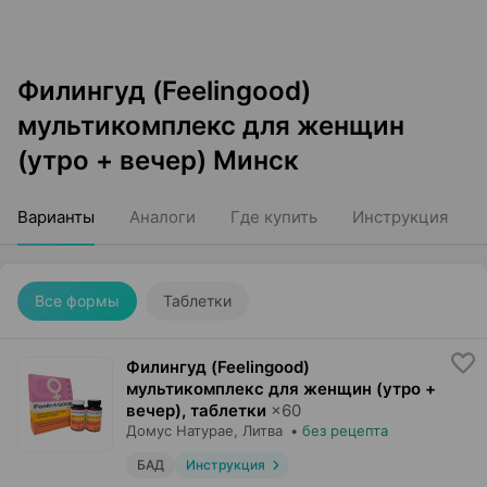
Филингуд (Feelingood)
мультикомплекс для женщин
(утро + вечер) Минск
Варианты
Аналоги
Где купить
Инструкция
Все формы
Таблетки
Филингуд (Feelingood)
мультикомплекс для женщин (утро +
вечер), таблетки
×
60
Домус Натурае
, Литва
•
без рецепта
БАД
Инструкция