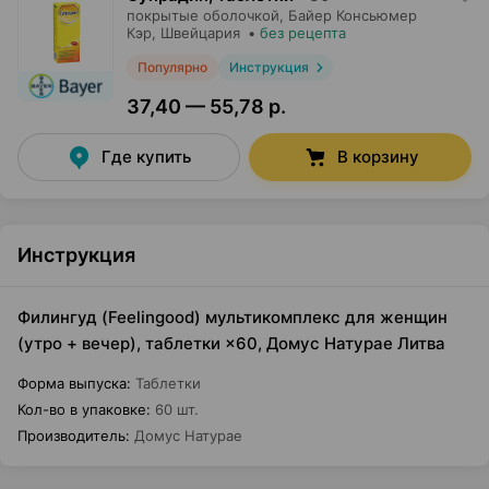
покрытые оболочкой,
Байер Консьюмер
Кэр
, Швейцария
•
без рецепта
Популярно
Инструкция
37,40 — 55,78 р.
Где купить
В корзину
Инструкция
Филингуд (Feelingood) мультикомплекс для женщин
(утро + вечер), таблетки ×60, Домус Натурае Литва
Форма выпуска
:
Таблетки
Кол-во в упаковке
:
60 шт.
Производитель
:
Домус Натурае