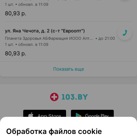
1 шт.
обновл. в 11:09
80,93 р.
ул. Яна Чечота, д. 2 (с-т "Евроопт")
Планета Здоровья АБФармация ИООО Аптека №26
до 21:00
1 шт.
обновл. в 11:09
80,93 р.
Показать еще
Обработка файлов cookie