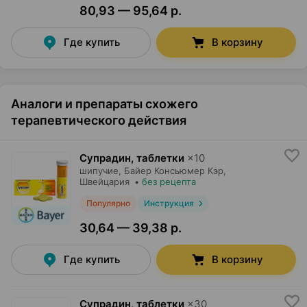
80,93 — 95,64 р.
Где купить
В корзину
Аналоги и препараты схожего
терапевтического действия
Супрадин, таблетки
×
10
шипучие,
Байер Консьюмер Кэр
,
Швейцария
•
без рецепта
Популярно
Инструкция
30,64 — 39,38 р.
Где купить
В корзину
Супрадин, таблетки
×
30