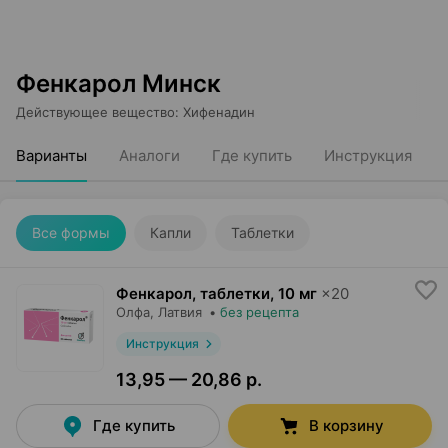
Фенкарол Минск
Действующее вещество
:
Хифенадин
Варианты
Аналоги
Где купить
Инструкция
Все формы
Капли
Таблетки
Фенкарол, таблетки
,
10 мг
×
20
Олфа
, Латвия
•
без рецепта
Инструкция
13,95 — 20,86 р.
Где купить
В корзину