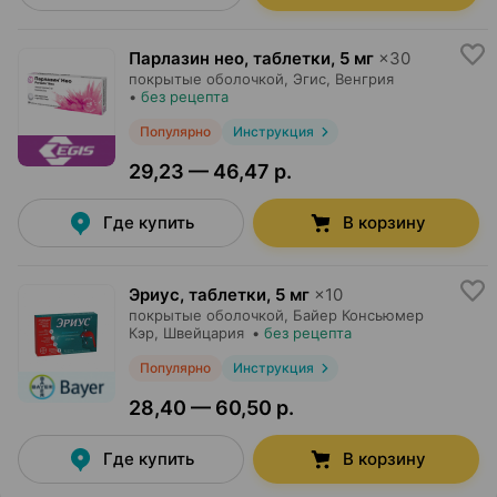
Парлазин нео, таблетки
,
5 мг
×
30
покрытые оболочкой,
Эгис
, Венгрия
•
без рецепта
Популярно
Инструкция
29,23 — 46,47 р.
Где купить
В корзину
Эриус, таблетки
,
5 мг
×
10
покрытые оболочкой,
Байер Консьюмер
Кэр
, Швейцария
•
без рецепта
Популярно
Инструкция
28,40 — 60,50 р.
Где купить
В корзину