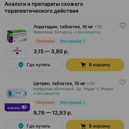
Аналоги и препараты схожего
терапевтического действия
Лоратадин, таблетки
,
10 мг
×
10
Фармлэнд
, Беларусь
•
без рецепта
Популярно
Инструкция
3,15 — 3,80 р.
Где купить
В корзину
Цетрин, таблетки
,
10 мг
×
20
покрытые оболочкой,
Др. Редди`с
, Индия
•
без рецепта
Популярно
Инструкция
9,76 — 12,93 р.
Где купить
В корзину