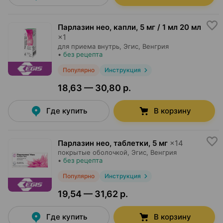
Парлазин нео, капли
,
5 мг / 1 мл 20 мл
×
1
для приема внутрь,
Эгис
, Венгрия
•
без рецепта
Популярно
Инструкция
18,63 — 30,80 р.
Где купить
В корзину
Парлазин нео, таблетки
,
5 мг
×
14
покрытые оболочкой,
Эгис
, Венгрия
•
без рецепта
Популярно
Инструкция
19,54 — 31,62 р.
Где купить
В корзину