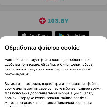
Обработка файлов cookie
О проекте
Новости проекта
Наш сайт использует файлы cookie для обеспечения
удобства пользователей сайта, его улучшения, сбора
Размещение рекламы
Медицинский маркетинг
статистики и предоставления персонализированных
Публичный договор
Доставка
рекомендаций.
Пользовательское соглашение
Вы можете настроить параметры использования файлов
Способы оплаты
Вакансии
Партнеры
cookie или изменить свое согласие в более позднее время.
Написать руководителю 103.by
Для получения дополнительной информации о целях,
сроках и порядке использования файлов cookie вы
Написать в поддержку
можете ознакомиться с нашей
Политикой обработки
Персональные настройки Cookie