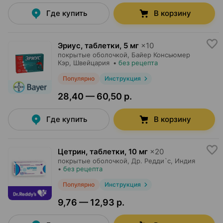
Где купить
В корзину
Эриус, таблетки
,
5 мг
×
10
покрытые оболочкой,
Байер Консьюмер
Кэр
, Швейцария
•
без рецепта
Популярно
Инструкция
28,40 — 60,50 р.
Где купить
В корзину
Цетрин, таблетки
,
10 мг
×
20
покрытые оболочкой,
Др. Редди`с
, Индия
•
без рецепта
Популярно
Инструкция
9,76 — 12,93 р.