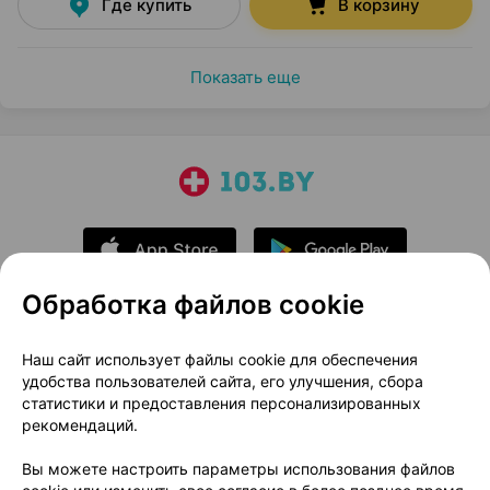
Где купить
В корзину
Показать еще
Обработка файлов cookie
О проекте
Новости проекта
Наш сайт использует файлы cookie для обеспечения
удобства пользователей сайта, его улучшения, сбора
Размещение рекламы
Медицинский маркетинг
статистики и предоставления персонализированных
Публичный договор
Доставка
рекомендаций.
Пользовательское соглашение
Вы можете настроить параметры использования файлов
Способы оплаты
Вакансии
Партнеры