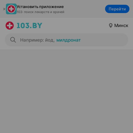
Установить приложение
Перейти
103: поиск лекарств и врачей
Минск
Например: йод
,
милдронат