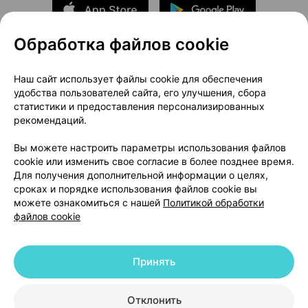
Обработка файлов cookie
О проекте
Новости проекта
Наш сайт использует файлы cookie для обеспечения
удобства пользователей сайта, его улучшения, сбора
Размещение рекламы
Медицинский маркетинг
статистики и предоставления персонализированных
Публичный договор
Доставка
рекомендаций.
Пользовательское соглашение
Вы можете настроить параметры использования файлов
Способы оплаты
Вакансии
Партнеры
cookie или изменить свое согласие в более позднее время.
Написать руководителю 103.by
Для получения дополнительной информации о целях,
сроках и порядке использования файлов cookie вы
Написать в поддержку
можете ознакомиться с нашей
Политикой обработки
Персональные настройки Cookie
файлов cookie
Обработка персональных данных
Принять
© 2026 ООО «Артокс Лаб», УНП 191700409 | 220012, Республика Беларусь,
г. Минск, улица Толбухина, 2, пом. 16 | help@103.by
|
Служба поддержки
+375 291212755
Отклонить