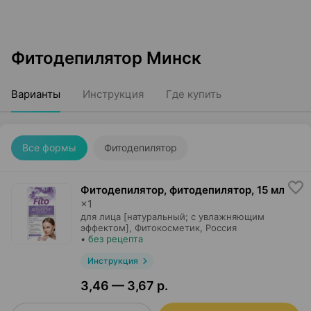
Фитодепилятор Минск
Варианты
Инструкция
Где купить
Все формы
Фитодепилятор
Фитодепилятор, фитодепилятор
,
15 мл
×
1
для лица [натуральный; с увлажняющим
эффектом],
Фитокосметик
, Россия
•
без рецепта
Инструкция
3,46 — 3,67 р.