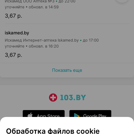
Искамед ООО Аптека №3
до 22:00
уточняйте
обновл. в 14:59
3,67 р.
iskamed.by
Искамед Интернет-аптека Iskamed.by
до 17:00
уточняйте
обновл. в 16:20
3,67 р.
Показать еще
Обработка файлов cookie