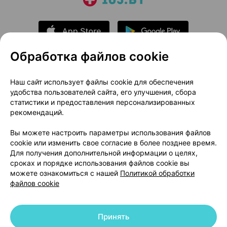
Обработка файлов cookie
О проекте
Новости проекта
Наш сайт использует файлы cookie для обеспечения
удобства пользователей сайта, его улучшения, сбора
Размещение рекламы
Медицинский маркетинг
статистики и предоставления персонализированных
Публичный договор
Доставка
рекомендаций.
Пользовательское соглашение
Вы можете настроить параметры использования файлов
Способы оплаты
Вакансии
Партнеры
cookie или изменить свое согласие в более позднее время.
Написать руководителю 103.by
Для получения дополнительной информации о целях,
сроках и порядке использования файлов cookie вы
Написать в поддержку
можете ознакомиться с нашей
Политикой обработки
Персональные настройки Cookie
файлов cookie
Обработка персональных данных
Принять
© 2026 ООО «Артокс Лаб», УНП 191700409 | 220012, Республика Беларусь,