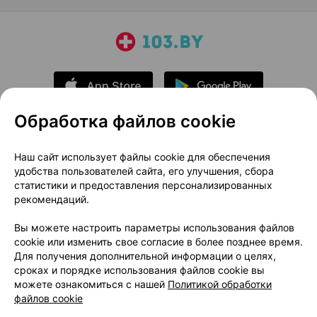
Обработка файлов cookie
О проекте
Новости проекта
Наш сайт использует файлы cookie для обеспечения
удобства пользователей сайта, его улучшения, сбора
Размещение рекламы
Медицинский маркетинг
статистики и предоставления персонализированных
Публичный договор
Доставка
рекомендаций.
Пользовательское соглашение
Вы можете настроить параметры использования файлов
Способы оплаты
Вакансии
Партнеры
cookie или изменить свое согласие в более позднее время.
Написать руководителю 103.by
Для получения дополнительной информации о целях,
сроках и порядке использования файлов cookie вы
Написать в поддержку
можете ознакомиться с нашей
Политикой обработки
Персональные настройки Cookie
файлов cookie
Обработка персональных данных