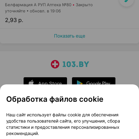
Белфармация А РУП Аптека №80
Закрыто
уточняйте
обновл. в 19:06
2,93 р.
Показать еще
Обработка файлов cookie
О проекте
Новости проекта
Наш сайт использует файлы cookie для обеспечения
удобства пользователей сайта, его улучшения, сбора
Размещение рекламы
Медицинский маркетинг
статистики и предоставления персонализированных
Публичный договор
Доставка
рекомендаций.