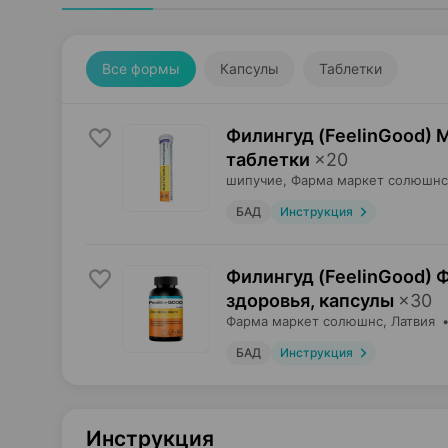
Все формы
Капсулы
Таблетки
Филингуд (FeelinGood) 
таблетки
×
20
шипучие,
Фарма маркет солюшнс
БАД
Инструкция
Филингуд (FeelinGood)
здоровья, капсулы
×
30
Фарма маркет солюшнс
, Латвия
БАД
Инструкция
Инструкция