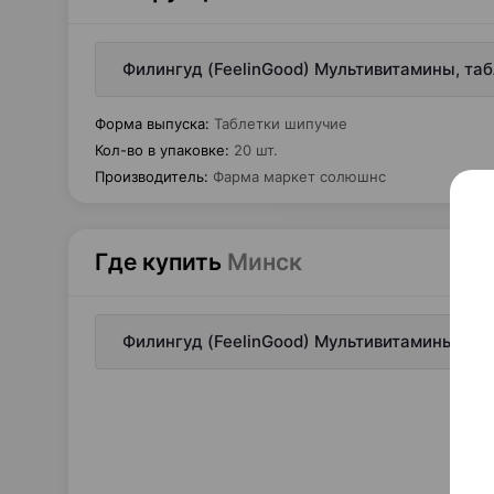
Филингуд (FeelinGood) Мультивитамины, та
Форма выпуска
:
Таблетки шипучие
Кол-во в упаковке
:
20 шт.
Производитель
:
Фарма маркет солюшнс
Где купить
Минск
Филингуд (FeelinGood) Мультивитамины, та