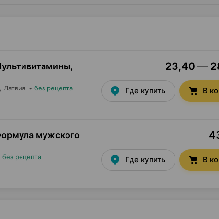
23,40 — 28
Мультивитамины,
, Латвия
•
без рецепта
Где купить
В к
43
 Формула мужского
•
без рецепта
Где купить
В к