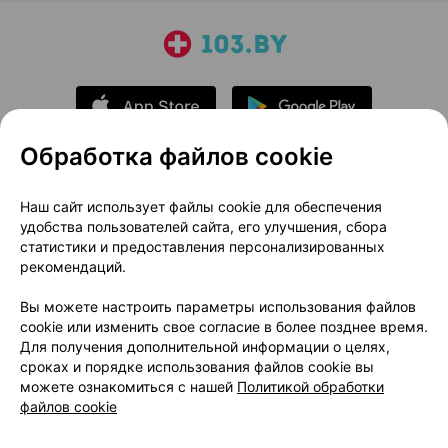
Обработка файлов cookie
О проекте
Новости проекта
Наш сайт использует файлы cookie для обеспечения
удобства пользователей сайта, его улучшения, сбора
Размещение рекламы
Медицинский маркетинг
статистики и предоставления персонализированных
Публичный договор
Доставка
рекомендаций.
Пользовательское соглашение
Вы можете настроить параметры использования файлов
Способы оплаты
Вакансии
Партнеры
cookie или изменить свое согласие в более позднее время.
Написать руководителю 103.by
Для получения дополнительной информации о целях,
сроках и порядке использования файлов cookie вы
Написать в поддержку
можете ознакомиться с нашей
Политикой обработки
Персональные настройки Cookie
файлов cookie
Обработка персональных данных