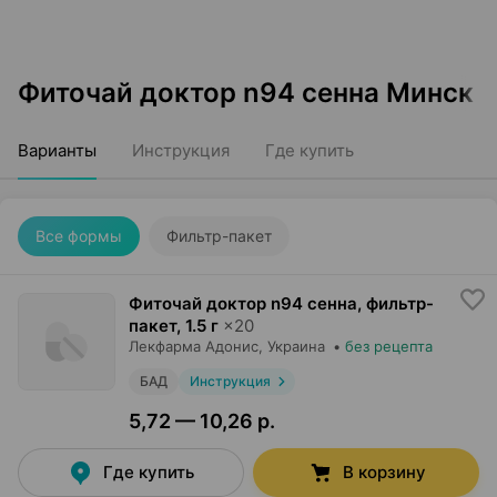
Фиточай доктор n94 сенна Минск
Варианты
Инструкция
Где купить
Все формы
Фильтр-пакет
Фиточай доктор n94 сенна, фильтр-
пакет
,
1.5 г
×
20
Лекфарма Адонис
, Украина
•
без рецепта
БАД
Инструкция
5,72 — 10,26 р.
Где купить
В корзину