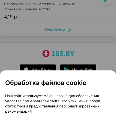
Белфармация А РУП Аптека №8
Закрыто
уточняйте
обновл. в 22:06
4,19 р.
Показать еще
Обработка файлов cookie
О проекте
Новости проекта
Наш сайт использует файлы cookie для обеспечения
удобства пользователей сайта, его улучшения, сбора
Размещение рекламы
Медицинский маркетинг
статистики и предоставления персонализированных
Публичный договор
Доставка
рекомендаций.