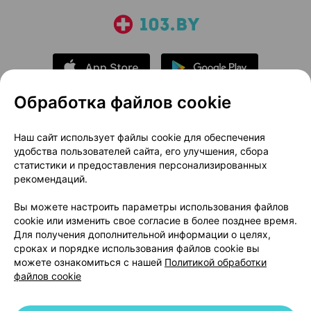
Обработка файлов cookie
О проекте
Новости проекта
Наш сайт использует файлы cookie для обеспечения
удобства пользователей сайта, его улучшения, сбора
Размещение рекламы
Медицинский маркетинг
статистики и предоставления персонализированных
Публичный договор
Доставка
рекомендаций.
Пользовательское соглашение
Вы можете настроить параметры использования файлов
Способы оплаты
Вакансии
Партнеры
cookie или изменить свое согласие в более позднее время.
Написать руководителю 103.by
Для получения дополнительной информации о целях,
сроках и порядке использования файлов cookie вы
Написать в поддержку
можете ознакомиться с нашей
Политикой обработки
Персональные настройки Cookie
файлов cookie
Обработка персональных данных