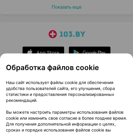
Показать еще
Обработка файлов cookie
О проекте
Новости проекта
Наш сайт использует файлы cookie для обеспечения
удобства пользователей сайта, его улучшения, сбора
Размещение рекламы
Медицинский маркетинг
статистики и предоставления персонализированных
Публичный договор
Доставка
рекомендаций.
Пользовательское соглашение
Вы можете настроить параметры использования файлов
Способы оплаты
Вакансии
Партнеры
cookie или изменить свое согласие в более позднее время.
Написать руководителю 103.by
Для получения дополнительной информации о целях,
сроках и порядке использования файлов cookie вы
Написать в поддержку