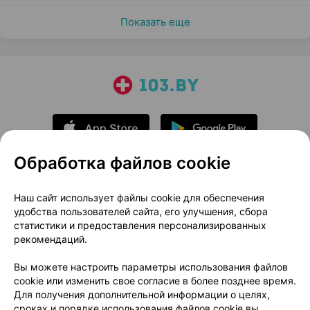
Показать еще
Обработка файлов cookie
О проекте
Новости проекта
Наш сайт использует файлы cookie для обеспечения
удобства пользователей сайта, его улучшения, сбора
Размещение рекламы
Медицинский маркетинг
статистики и предоставления персонализированных
Публичный договор
Доставка
рекомендаций.
Пользовательское соглашение
Вы можете настроить параметры использования файлов
Способы оплаты
Вакансии
Партнеры
cookie или изменить свое согласие в более позднее время.
Написать руководителю 103.by
Для получения дополнительной информации о целях,
сроках и порядке использования файлов cookie вы