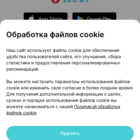
Обработка файлов cookie
О проекте
Новости проекта
Наш сайт использует файлы cookie для обеспечения
удобства пользователей сайта, его улучшения, сбора
Размещение рекламы
Медицинский маркетинг
статистики и предоставления персонализированных
Публичный договор
Доставка
рекомендаций.
Пользовательское соглашение
Вы можете настроить параметры использования файлов
Способы оплаты
Вакансии
Партнеры
cookie или изменить свое согласие в более позднее время.
Написать руководителю 103.by
Для получения дополнительной информации о целях,
сроках и порядке использования файлов cookie вы
Написать в поддержку
можете ознакомиться с нашей
Политикой обработки
Персональные настройки Cookie
файлов cookie
Обработка персональных данных
Принять
© 2026 ООО «Артокс Лаб», УНП 191700409 | 220012, Республика Беларусь,