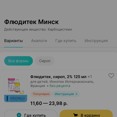
Флюдитек Минск
Действующее вещество
:
Карбоцистеин
Варианты
Аналоги
Где купить
Инструкция
Все формы
Сироп
Флюдитек, сироп
,
2% 125 мл
×
1
для детей,
Иннотек Интернасиональ
,
Франция
•
без рецепта
Популярно
Инструкция
11,60 — 23,98 р.
Где купить
В корзину