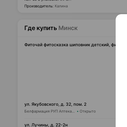
Производитель
:
Калина
Где купить
Минск
Фиточай фитосказка шиповник детский, фильтр-
4,
ул. Якубовского, д. 32, пом. 2
Белфармация РУП Аптека №101 (дежурная)
Открыто
4,
ул. Лучины, д. 22-2н