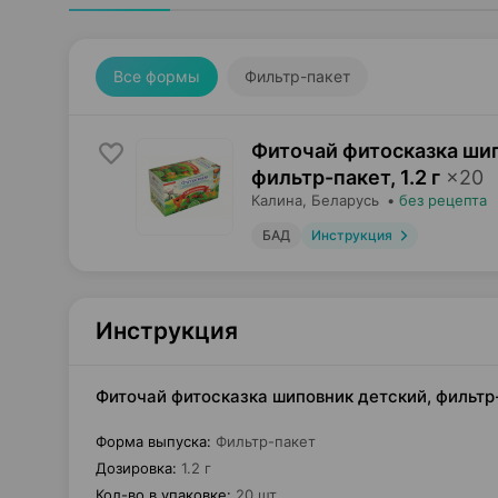
Все формы
Фильтр-пакет
Фиточай фитосказка ши
фильтр-пакет
,
1.2 г
×
20
Калина
, Беларусь
•
без рецепта
БАД
Инструкция
Инструкция
Фиточай фитосказка шиповник детский, фильтр-
Форма выпуска
:
Фильтр-пакет
Дозировка
:
1.2 г
Кол-во в упаковке
:
20 шт.