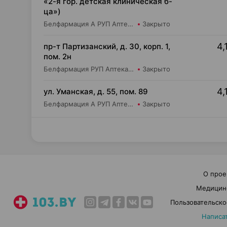
«2-я гор. детская клиническая б-
ца»)
Белфармация А РУП Аптека №104
Закрыто
4,
пр-т Партизанский, д. 30, корп. 1,
пом. 2н
Белфармация РУП Аптека №21
Закрыто
4,
ул. Уманская, д. 55, пом. 89
Белфармация А РУП Аптека №39
Закрыто
О прое
Медицин
Пользовательско
Написа