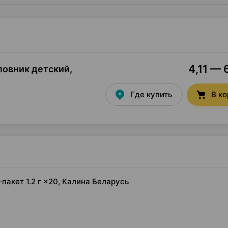
4,11 — 
повник детский,
Где купить
В к
пакет 1.2 г ×20, Калина Беларусь