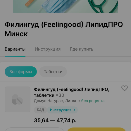
Филингуд (Feelingood) ЛипидПРО
Минск
Варианты
Инструкция
Где купить
Все формы
Таблетки
Филингуд (Feelingood) ЛипидПРО,
таблетки
×
30
Домус Натурае
, Литва
•
без рецепта
БАД
Инструкция
35,64 — 47,74 р.