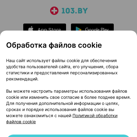
Обработка файлов cookie
О проекте
Новости проекта
Наш сайт использует файлы cookie для обеспечения
удобства пользователей сайта, его улучшения, сбора
Размещение рекламы
Медицинский маркетинг
статистики и предоставления персонализированных
Публичный договор
Доставка
рекомендаций.
Пользовательское соглашение
Вы можете настроить параметры использования файлов
Способы оплаты
Вакансии
Партнеры
cookie или изменить свое согласие в более позднее время.
Написать руководителю 103.by
Для получения дополнительной информации о целях,
сроках и порядке использования файлов cookie вы
Написать в поддержку
можете ознакомиться с нашей
Политикой обработки
Персональные настройки Cookie
файлов cookie
Обработка персональных данных