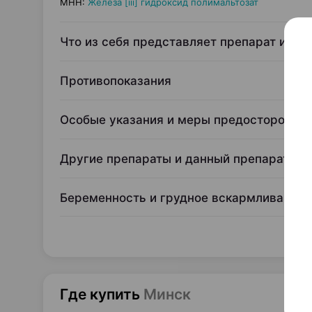
МНН
:
Железа [iii] гидроксид полимальтозат
Что из себя представляет препарат и для
Противопоказания
Особые указания и меры предосторожно
Другие препараты и данный препарат
Беременность и грудное вскармливание
Где купить
Минск