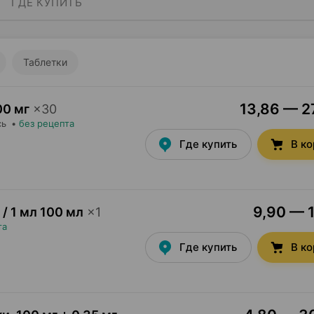
ГДЕ КУПИТЬ
Таблетки
13,86 — 27
00 мг
×
30
сь
•
без рецепта
Где купить
В к
9,90 — 1
 / 1 мл 100 мл
×
1
та
Где купить
В к