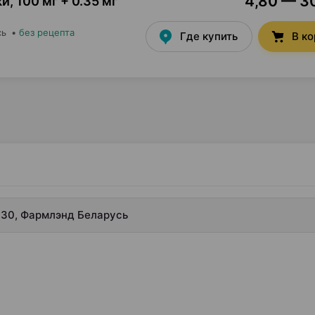
4,80 — 30
ки
,
100 мг + 0.35 мг
сь
•
без рецепта
Где купить
В к
×30, Фармлэнд Беларусь