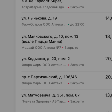
в м-не Евроопт Super)
АстраФарма Кладовая здоровья ООО Аптека №9
Закрыто
14,
ул. Лынькова, д. 19
ФармОстров ООО Аптека №7 на Лынькова
до 22:00
18,
ул. Маяковского, д. 10, пом. 13
(возле Пиццы Мании)
Медвай ООО Аптека №7
Закрыто
20,
ул. Кедышко, д. 23, пом. 2
Флора Фарм ООО Аптека №21
Закрыто
20,
пр-т Партизанский, д. 106/46
Флора Фарм ООО Аптека №20
Закрыто
13,
ул. Матусевича, д. 35Г, пом. 67
Планета Здоровья АБФармация ИООО Аптека №21
Закрыто