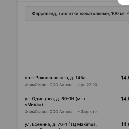
Ферролэнд, таблетки жевательные, 100 мг 
14,
пр-т Рокоссовского, д. 145а
ФармОстров ООО Аптека №9 на Рокоссовского
до 22:00
14,
ул. Одинцова, д. 69-1Н (м-н
«Мила»)
ФармОстров ООО Аптека №16 на Одинцова
Закрыто
14,
ул. Есенина, д. 76-1 (ТЦ Maximus,