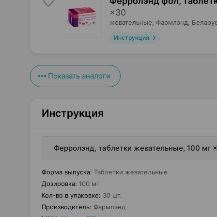
Ферролэнд фол, таблет
×
30
жевательные,
Фармлэнд
, Белару
Инструкция
Показать аналоги
Инструкция
Ферролэнд, таблетки жевательные, 100 мг 
Форма выпуска
:
Таблетки жевательные
Дозировка
:
100 мг
Кол-во в упаковке
:
30 шт.
Производитель
:
Фармлэнд