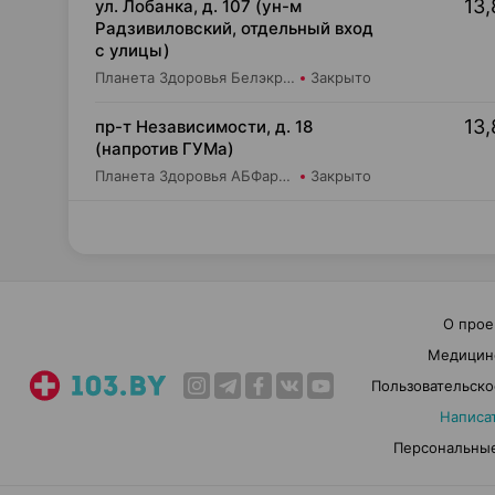
13,
ул. Лобанка, д. 107 (ун-м
Радзивиловский, отдельный вход
с улицы)
Планета Здоровья Белэкрос ОДО Аптека №4
Закрыто
13,
пр-т Независимости, д. 18
(напротив ГУМа)
Планета Здоровья АБФармация ИООО Аптека №1
Закрыто
О прое
Медицин
Пользовательско
Написа
Персональные