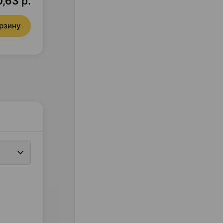
,63 р.
орзину