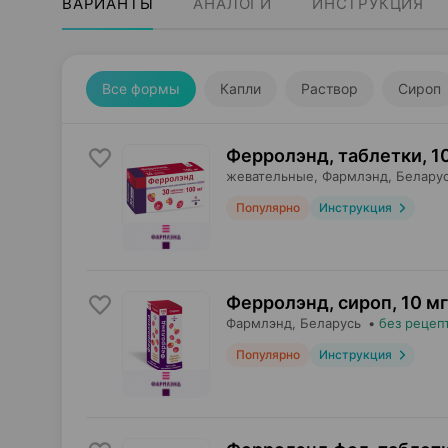
ВАРИАНТЫ
АНАЛОГИ
ИНСТРУКЦИЯ
Все формы
Капли
Раствор
Сироп
Ферролэнд, таблетки
,
1
жевательные,
Фармлэнд
, Белару
Популярно
Инструкция
Ферролэнд, сироп
,
10 мг
Фармлэнд
, Беларусь
•
без рецеп
Популярно
Инструкция