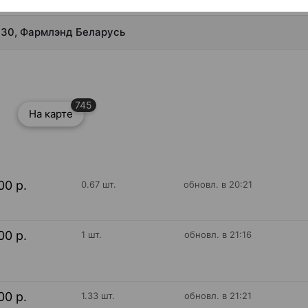
×30, Фармлэнд Беларусь
745
На карте
00 р.
0.67 шт.
обновл. в 20:21
00 р.
1 шт.
обновл. в 21:16
00 р.
1.33 шт.
обновл. в 21:21