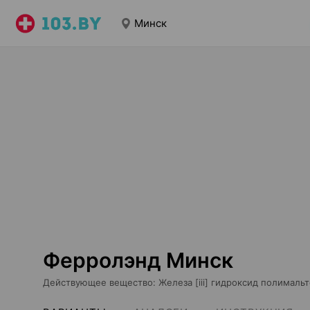
Минск
Ферролэнд Минск
Действующее вещество
:
Железа [iii] гидроксид полимальт