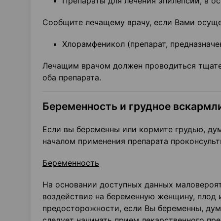
Препараты для лечения эпилепсии, в о
Сообщите лечащему врачу, если Вами осуще
Хлорамфеникол (препарат, предназначе
Лечащим врачом должен проводиться тщате
оба препарата.
Беременность и грудное вскармл
Если вы беременны или кормите грудью, дум
началом применения препарата проконсульт
Беременность
На основании доступных данных маловероя
воздействие на беременную женщину, плод 
предосторожности, если Вы беременны, дума
следует начинать прием лекарственного пр