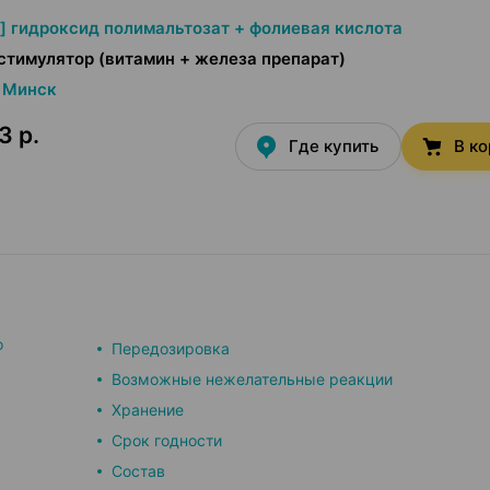
i] гидроксид полимальтозат + фолиевая кислота
стимулятор (витамин + железа препарат)
Минск
3 р.
Где купить
В к
о
Передозировка
Возможные нежелательные реакции
Хранение
Срок годности
Состав