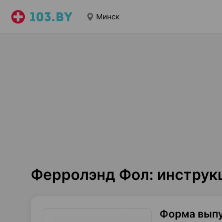
Минск
Ферролэнд Фол: инструк
Форма вып