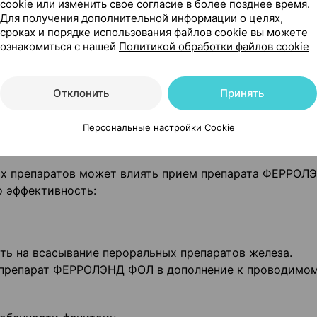
cookie или изменить свое согласие в более позднее время.
ОЛЭНД ФОЛ у детей в возрасте 12 лет и младше не
Для получения дополнительной информации о целях,
сроках и порядке использования файлов cookie вы можете
расте 12 лет и младше не рекомендуется.
ознакомиться с нашей
Политикой обработки файлов cookie
арат
Отклонить
Принять
теки о том, что Вы принимаете, недавно принимали ил
епараты, представленные ниже, или какие-либо другие
Персональные настройки Cookie
х препаратов может влиять прием препарата ФЕРРОЛ
о эффективность:
ть на всасывание пероральных препаратов железа.
ь препарат ФЕРРОЛЭНД ФОЛ в дополнение к проводимо