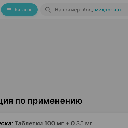
Каталог
Например: йод
,
милдронат
ция по применению
уска
:
Таблетки 100 мг + 0.35 мг