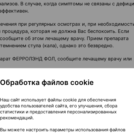
лизов. В случае, когда симптомы не связаны с дефиц
эффективен.
ечения при регулярных осмотрах и, при необходимости
я процедура, которая не должна Вас беспокоить. Если
, сообщите об этом лечащему врачу. Прием препарата
нением стула (кала), однако это безвредно.
парат ФЕРРОЛЭНД ФОЛ, сообщите лечащему врачу или
Обработка файлов cookie
кислота, которая содержится в препарате ФЕРРОЛЭНД
В12);
Наш сайт использует файлы cookie для обеспечения
к существует риск перегрузки железом при дополнител
удобства пользователей сайта, его улучшения, сбора
статистики и предоставления персонализированных
лергия на что-либо.
рекомендаций.
Вы можете настроить параметры использования файлов