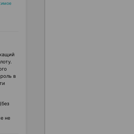
жимое
ржащий
лоту.
ого
роль в
ти
(без
е не