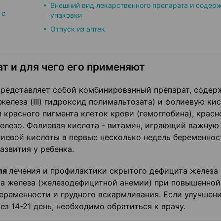
Внешний вид лекарственного препарата и содер
 с
упаковки
Отпуск из аптек
т и для чего его применяют
редставляет собой комбинированный препарат, соде
елеза (III) гидроксид полимальтозата) и фолиевую кис
красного пигмента клеток крови (гемоглобина), красн
лезо. Фолиевая кислота - витамин, играющий важную 
лиевой кислоты в первые несколько недель беременнос
звития у ребенка.
ля
лечения и профилактики скрытого дефицита железа 
та железа (железодефицитной анемии) при повышенной
еременности и грудного вскармливания. Если улучшени
з 14-21 день, необходимо обратиться к врачу.