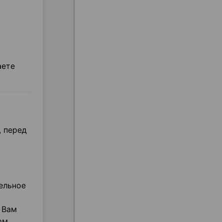
аете
, перед
ельное
 Вам
ом.