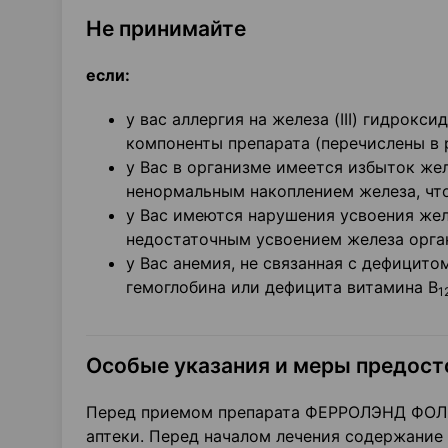
Не принимайте
если:
у вас аллергия на железа (III) гидрокс
компоненты препарата (перечислены в 
у Вас в организме имеется избыток жел
ненормальным накоплением железа, что
у Вас имеются нарушения усвоения жел
недостаточным усвоением железа орга
у Вас анемия, не связанная с дефицито
гемоглобина или дефицита витамина В
1
Особые указания и меры предос
Перед приемом препарата ФЕРРОЛЭНД ФОЛ 
аптеки. Перед началом лечения содержание