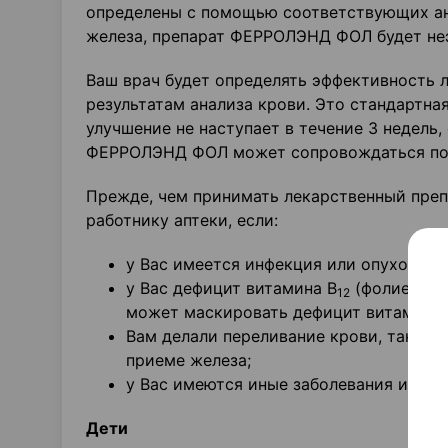
определены с помощью соответствующих ана
железа, препарат ФЕРРОЛЭНД ФОЛ будет не
Ваш врач будет определять эффективность л
результатам анализа крови. Это стандартна
улучшение не наступает в течение 3 недель
ФЕРРОЛЭНД ФОЛ может сопровождаться потем
Прежде, чем принимать лекарственный пре
работнику аптеки, если:
у Вас имеется инфекция или опухоль;
у Вас дефицит витамина В
(фолиевая 
12
может маскировать дефицит витамина 
Вам делали переливание крови, так ка
приеме железа;
у Вас имеются иные заболевания или ал
Дети