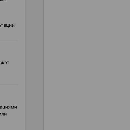
ьтации
ожет
дациями
или