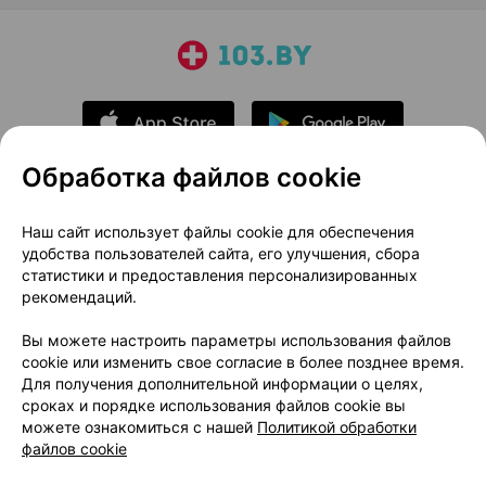
Обработка файлов cookie
О проекте
Новости проекта
Наш сайт использует файлы cookie для обеспечения
удобства пользователей сайта, его улучшения, сбора
Размещение рекламы
Медицинский маркетинг
статистики и предоставления персонализированных
Публичный договор
Доставка
рекомендаций.
Пользовательское соглашение
Вы можете настроить параметры использования файлов
Способы оплаты
Вакансии
Партнеры
cookie или изменить свое согласие в более позднее время.
Написать руководителю 103.by
Для получения дополнительной информации о целях,
сроках и порядке использования файлов cookie вы
Написать в поддержку
можете ознакомиться с нашей
Политикой обработки
Персональные настройки Cookie
файлов cookie
Обработка персональных данных