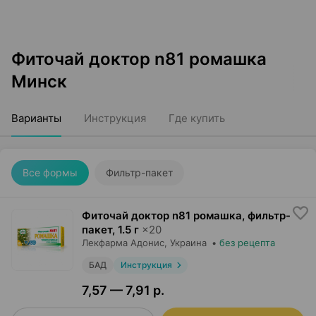
Фиточай доктор n81 ромашка
Минск
Варианты
Инструкция
Где купить
Все формы
Фильтр-пакет
Фиточай доктор n81 ромашка, фильтр-
пакет
,
1.5 г
×
20
Лекфарма Адонис
, Украина
•
без рецепта
БАД
Инструкция
7,57 — 7,91 р.