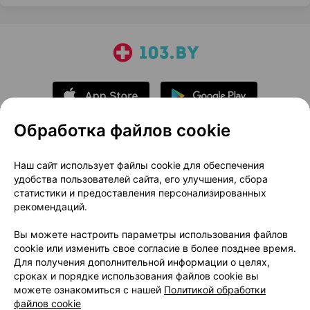
Обработка файлов cookie
О проекте
Новости проекта
Наш сайт использует файлы cookie для обеспечения
удобства пользователей сайта, его улучшения, сбора
Размещение рекламы
Медицинский маркетинг
статистики и предоставления персонализированных
Публичный договор
Доставка
рекомендаций.
Пользовательское соглашение
Вы можете настроить параметры использования файлов
Способы оплаты
Вакансии
Партнеры
cookie или изменить свое согласие в более позднее время.
Написать руководителю 103.by
Для получения дополнительной информации о целях,
сроках и порядке использования файлов cookie вы
Написать в поддержку
можете ознакомиться с нашей
Политикой обработки
Персональные настройки Cookie
файлов cookie