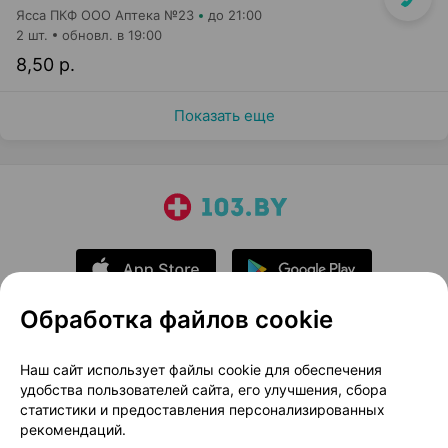
Ясса ПКФ ООО Аптека №23
до 21:00
2 шт.
обновл. в 19:00
8,50 р.
Показать еще
Обработка файлов cookie
О проекте
Новости проекта
Наш сайт использует файлы cookie для обеспечения
удобства пользователей сайта, его улучшения, сбора
Размещение рекламы
Медицинский маркетинг
статистики и предоставления персонализированных
Публичный договор
Доставка
рекомендаций.