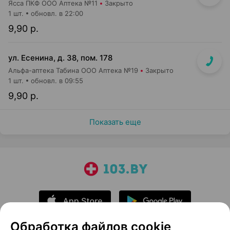
Ясса ПКФ ООО Аптека №11
Закрыто
1 шт.
обновл. в 22:00
9,90 р.
ул. Есенина, д. 38, пом. 178
Альфа-аптека Табина ООО Аптека №19
Закрыто
1 шт.
обновл. в 09:55
9,90 р.
Показать еще
Обработка файлов cookie