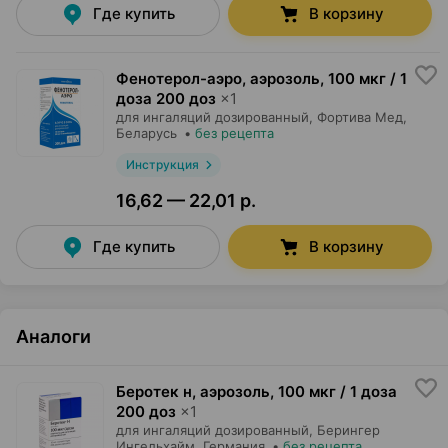
Где купить
В корзину
Фенотерол-аэро, аэрозоль
,
100 мкг / 1
доза 200 доз
×
1
для ингаляций дозированный,
Фортива Мед
,
Беларусь
•
без рецепта
Инструкция
16,62 — 22,01 р.
Где купить
В корзину
Аналоги
Беротек н, аэрозоль
,
100 мкг / 1 доза
200 доз
×
1
для ингаляций дозированный,
Берингер
Ингельхайм
, Германия
•
без рецепта