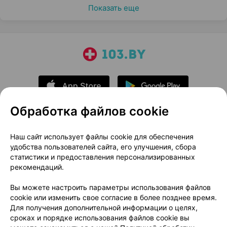
Показать еще
Обработка файлов cookie
О проекте
Новости проекта
Наш сайт использует файлы cookie для обеспечения
удобства пользователей сайта, его улучшения, сбора
Размещение рекламы
Медицинский маркетинг
статистики и предоставления персонализированных
Публичный договор
Доставка
рекомендаций.
Пользовательское соглашение
Вы можете настроить параметры использования файлов
Способы оплаты
Вакансии
Партнеры
cookie или изменить свое согласие в более позднее время.
Написать руководителю 103.by
Для получения дополнительной информации о целях,
сроках и порядке использования файлов cookie вы
Написать в поддержку