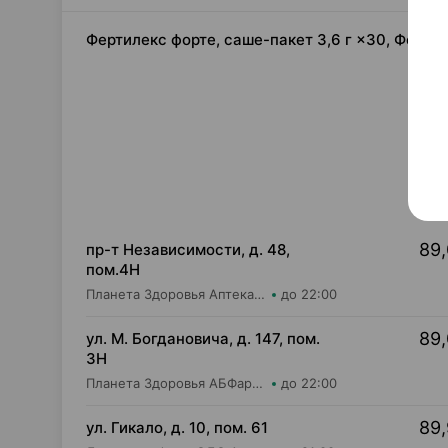
Фертилекс форте, саше-пакет 3,6 г ×30, Форте
89,
пр-т Независимости, д. 48,
пом.4Н
Планета Здоровья Аптека №28 ООО Аптека №1
до 22:00
89,
ул. М. Богдановича, д. 147, пом.
3Н
Планета Здоровья АБФармация ИООО Аптека №8
до 22:00
89,
ул. Гикало, д. 10, пом. 61