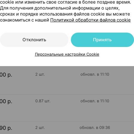
cookie или изменить свое согласие в более позднее время.
Для получения дополнительной информации о целях,
кс Болгария
сроках и порядке использования файлов cookie вы можете
ознакомиться с нашей
Политикой обработки файлов cookie
Отклонить
Принять
157
На карте
Персональные настройки Cookie
00 р.
2 шт.
обновл. в 11:10
00 р.
0.87 шт.
обновл. в 11:10
90 р.
2 шт.
обновл. в 09:36