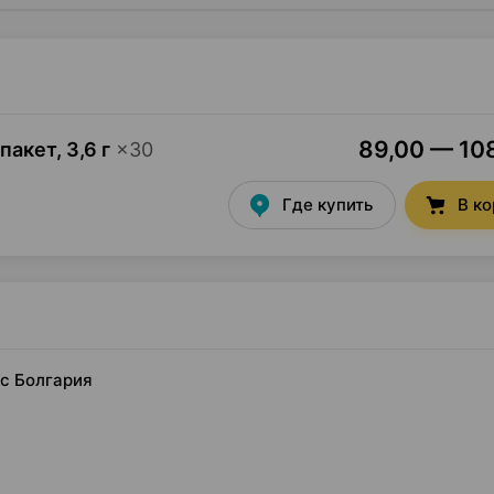
89,00 — 108
-пакет
,
3,6 г
×
30
Где купить
В к
кс Болгария