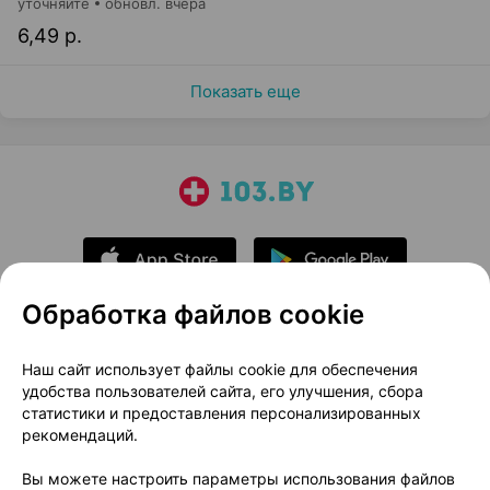
уточняйте
обновл. вчера
6,49 р.
Показать еще
Обработка файлов cookie
О проекте
Новости проекта
Наш сайт использует файлы cookie для обеспечения
удобства пользователей сайта, его улучшения, сбора
Размещение рекламы
Медицинский маркетинг
статистики и предоставления персонализированных
Публичный договор
Доставка
рекомендаций.
Пользовательское соглашение
Вы можете настроить параметры использования файлов
Способы оплаты
Вакансии
Партнеры