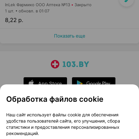
InLek Фармико ООО Аптека №13
Закрыто
1 шт.
обновл. в 01:07
8,22 р.
Показать еще
Обработка файлов cookie
О проекте
Новости проекта
Наш сайт использует файлы cookie для обеспечения
удобства пользователей сайта, его улучшения, сбора
Размещение рекламы
Медицинский маркетинг
статистики и предоставления персонализированных
Публичный договор
Доставка
рекомендаций.