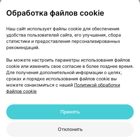
Обработка файлов cookie
О проекте
Новости проекта
Наш сайт использует файлы cookie для обеспечения
удобства пользователей сайта, его улучшения, сбора
Размещение рекламы
Медицинский маркетинг
статистики и предоставления персонализированных
Публичный договор
Доставка
рекомендаций.
Пользовательское соглашение
Вы можете настроить параметры использования файлов
Способы оплаты
Вакансии
Партнеры
cookie или изменить свое согласие в более позднее время.
Написать руководителю 103.by
Для получения дополнительной информации о целях,
сроках и порядке использования файлов cookie вы
Написать в поддержку
можете ознакомиться с нашей
Политикой обработки
Персональные настройки Cookie
файлов cookie
Обработка персональных данных
Принять
© 2026 ООО «Артокс Лаб», УНП 191700409 | 220012, Республика Беларусь,
г. Минск, улица Толбухина, 2, пом. 16 | help@103.by
|
Служба поддержки
+375 291212755
Отклонить