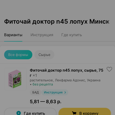
Фиточай доктор n45 лопух Минск
Варианты
Инструкция
Где купить
Все формы
Сырье
Фиточай доктор n45 лопух, сырье
,
75
г
×
1
растительное,
Лекфарма Адонис
, Украина
•
без рецепта
БАД
Инструкция
5,81 — 8,63 р.
Где купить
В корзину