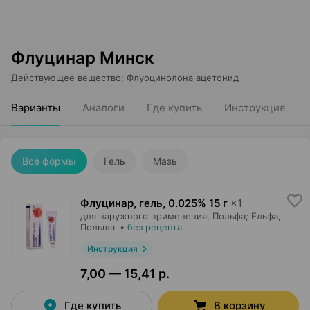
Флуцинар Минск
Действующее вещество
:
Флуоцинолона ацетонид
Варианты
Аналоги
Где купить
Инструкция
Все формы
Гель
Мазь
Флуцинар, гель
,
0.025% 15 г
×
1
для наружного применения,
Польфа; Ельфа
,
Польша
•
без рецепта
Инструкция
7,00 — 15,41 р.
Где купить
В корзину