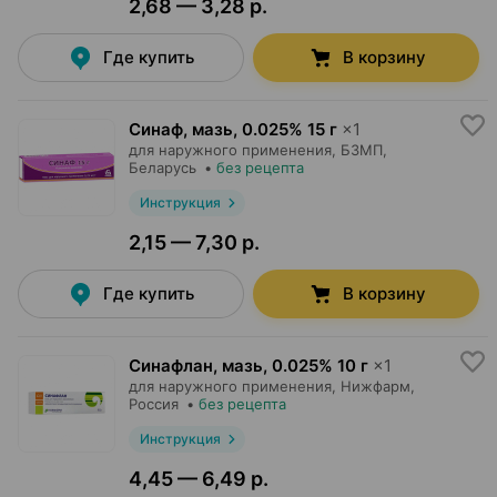
2,68 — 3,28 р.
Где купить
В корзину
Синаф, мазь
,
0.025% 15 г
×
1
для наружного применения,
БЗМП
,
Беларусь
•
без рецепта
Инструкция
2,15 — 7,30 р.
Где купить
В корзину
Синафлан, мазь
,
0.025% 10 г
×
1
для наружного применения,
Нижфарм
,
Россия
•
без рецепта
Инструкция
4,45 — 6,49 р.