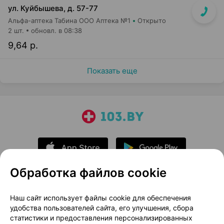
ул. Куйбышева, д. 57-77
Альфа-аптека Табина ООО Аптека №1
Открыто
2 шт.
обновл. в 08:38
9,64 р.
Показать еще
Обработка файлов cookie
О проекте
Новости проекта
Наш сайт использует файлы cookie для обеспечения
удобства пользователей сайта, его улучшения, сбора
Размещение рекламы
Медицинский маркетинг
статистики и предоставления персонализированных