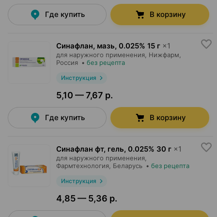
Где купить
В корзину
Синафлан, мазь
,
0.025% 15 г
×
1
для наружного применения,
Нижфарм
,
Россия
•
без рецепта
Инструкция
5,10 — 7,67 р.
Где купить
В корзину
Синафлан фт, гель
,
0.025% 30 г
×
1
для наружного применения,
Фармтехнология
, Беларусь
•
без рецепта
Инструкция
4,85 — 5,36 р.