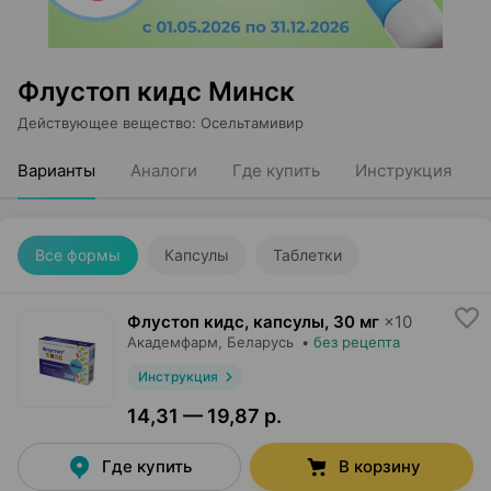
Флустоп кидс Минск
Действующее вещество
:
Осельтамивир
Варианты
Аналоги
Где купить
Инструкция
Все формы
Капсулы
Таблетки
Флустоп кидс, капсулы
,
30 мг
×
10
Академфарм
, Беларусь
•
без рецепта
Инструкция
14,31 — 19,87 р.
Где купить
В корзину