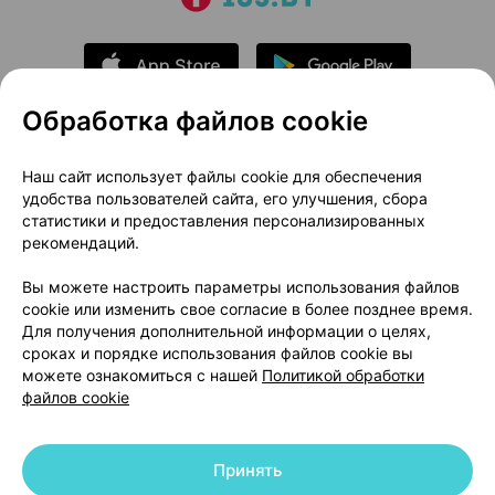
Обработка файлов cookie
О проекте
Новости проекта
Наш сайт использует файлы cookie для обеспечения
удобства пользователей сайта, его улучшения, сбора
Размещение рекламы
Медицинский маркетинг
статистики и предоставления персонализированных
Публичный договор
Доставка
рекомендаций.
Пользовательское соглашение
Вы можете настроить параметры использования файлов
Способы оплаты
Вакансии
Партнеры
cookie или изменить свое согласие в более позднее время.
Написать руководителю 103.by
Для получения дополнительной информации о целях,
сроках и порядке использования файлов cookie вы
Написать в поддержку
можете ознакомиться с нашей
Политикой обработки
Персональные настройки Cookie
файлов cookie
Обработка персональных данных
Принять
© 2026 ООО «Артокс Лаб», УНП 191700409 | 220012, Республика Беларусь,