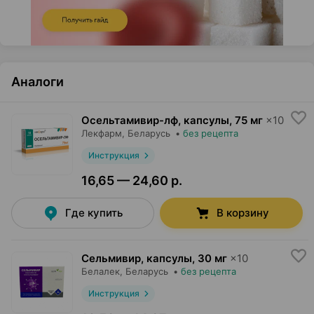
Аналоги
Осельтамивир-лф, капсулы
,
75 мг
×
10
Лекфарм
, Беларусь
•
без рецепта
Инструкция
16,65 — 24,60 р.
Где купить
В корзину
Сельмивир, капсулы
,
30 мг
×
10
Белалек
, Беларусь
•
без рецепта
Инструкция