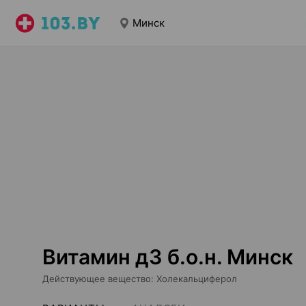
Минск
Витамин д3 б.о.н. Минск
Действующее вещество
:
Холекальциферол