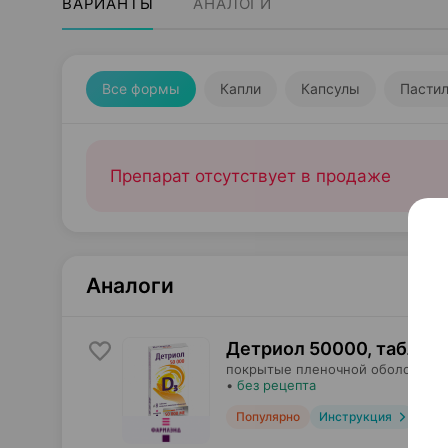
ВАРИАНТЫ
АНАЛОГИ
Все формы
Капли
Капсулы
Пасти
Препарат отсутствует в продаже
Аналоги
Детриол 50000, таблет
покрытые пленочной оболочкой,
•
без рецепта
Популярно
Инструкция