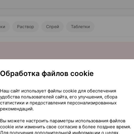
лки
Раствор
Спрей
Таблетки
Обработка файлов cookie
Наш сайт использует файлы cookie для обеспечения
удобства пользователей сайта, его улучшения, сбора
статистики и предоставления персонализированных
5,00 — 29
ки
,
50000 МЕ
×
8
рекомендаций.
Фармлэнд
, Беларусь
Где купить
В к
Вы можете настроить параметры использования файлов
cookie или изменить свое согласие в более позднее время.
Для получения дополнительной информации о целях,