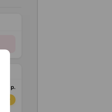
,81 р.
орзину