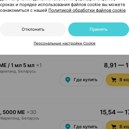
сроках и порядке использования файлов cookie вы можете
ознакомиться с нашей
Политикой обработки файлов cookie
8,65 — 10
,
2000 МЕ
×
30
Фармлэнд
, Беларусь
Отклонить
Принять
Где купить
В к
Персональные настройки Cookie
8,91 — 1
МЕ / 1 мл 5 мл
×
1
армлэнд
, Беларусь
Где купить
В к
15,54 — 1
,
5000 МЕ
×
30
Фармлэнд
, Беларусь
Где купить
В к