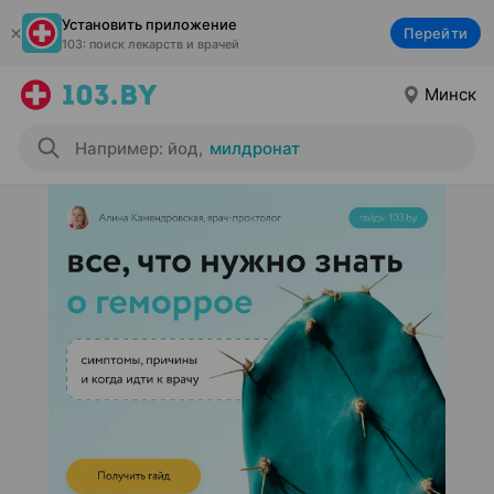
Установить приложение
Перейти
103: поиск лекарств и врачей
Минск
Например: йод
,
милдронат