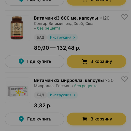
Витамин d3 600 ме, капсулы
×
120
Солгар Витамин энд Херб
, Сша
•
без рецепта
БАД
Инструкция
89,90 — 132,48 р.
Где купить
В корзину
Витамин d3 мирролла, капсулы
×
30
Мирролла
, Россия
•
без рецепта
БАД
Инструкция
3,32 р.
Где купить
В корзину