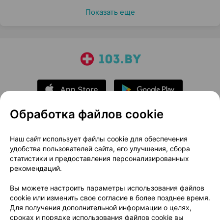
Показать еще
Обработка файлов cookie
О проекте
Новости проекта
Наш сайт использует файлы cookie для обеспечения
удобства пользователей сайта, его улучшения, сбора
Размещение рекламы
Медицинский маркетинг
статистики и предоставления персонализированных
Публичный договор
Доставка
рекомендаций.
Пользовательское соглашение
Вы можете настроить параметры использования файлов
Способы оплаты
Вакансии
Партнеры
cookie или изменить свое согласие в более позднее время.
Написать руководителю 103.by
Для получения дополнительной информации о целях,
сроках и порядке использования файлов cookie вы