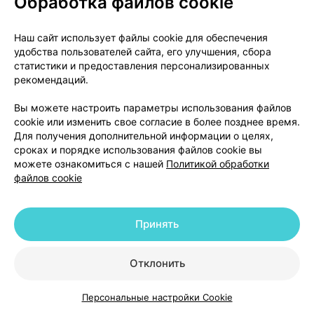
Обработка файлов cookie
По 10 капсул в контурной ячейковой упаковке из
Наш сайт использует файлы cookie для обеспечения
непрозрачной пленки поливинилхлоридной/
удобства пользователей сайта, его улучшения, сбора
поливинилдихлоридной и фольги алюминиевой
статистики и предоставления персонализированных
печатной лакированной. По 3 или 6 контурных
рекомендаций.
ячейковых упаковок вместе с листком-
Вы можете настроить параметры использования файлов
вкладышем в пачке из картона.
cookie или изменить свое согласие в более позднее время.
Для получения дополнительной информации о целях,
Не все размеры упаковок могут быть доступны
сроках и порядке использования файлов cookie вы
для реализации.
можете ознакомиться с нашей
Политикой обработки
файлов cookie
Держатель регистрационного удостоверения и
производитель
Республика Беларусь
Принять
УП «Минскинтеркапс»
220075, г. Минск, ул. Инженерная, д. 26
Отклонить
Телефон/факс: +375 17 276-01-59
Электронная почта: info@mic.by
Персональные настройки Cookie
За любой информацией о препарате, а также в
Каталог
Корзина
Избранное
Профиль