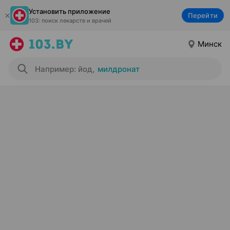
Установить приложение
Перейти
103: поиск лекарств и врачей
Минск
Например: йод
,
милдронат