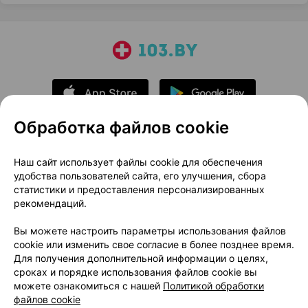
Обработка файлов cookie
О проекте
Новости проекта
Наш сайт использует файлы cookie для обеспечения
удобства пользователей сайта, его улучшения, сбора
Размещение рекламы
Медицинский маркетинг
статистики и предоставления персонализированных
Публичный договор
Доставка
рекомендаций.
Пользовательское соглашение
Вы можете настроить параметры использования файлов
Способы оплаты
Вакансии
Партнеры
cookie или изменить свое согласие в более позднее время.
Написать руководителю 103.by
Для получения дополнительной информации о целях,
сроках и порядке использования файлов cookie вы
Написать в поддержку
можете ознакомиться с нашей
Политикой обработки
Персональные настройки Cookie
файлов cookie