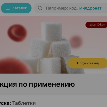
Каталог
Например: йод
,
милдронат
укция по применению
уска
:
Таблетки