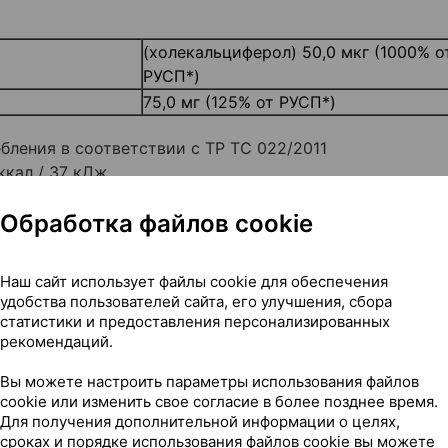
(холекальциферол) 50,0 мкг (1000% о
РУСП*)
75,0 мг (125% от РУСП*)
бления в соответствии с ТР ТС 022/2011
ккал / 37 кДж
Обработка файлов cookie
Наш сайт использует файлы cookie для обеспечения
я или непосредственно после еды. Таблетку перед
удобства пользователей сайта, его улучшения, сбора
мл) питьевой воды. Перед применением рекомендуется
статистики и предоставления персонализированных
рекомендаций.
Вы можете настроить параметры использования файлов
cookie или изменить свое согласие в более позднее время.
Для получения дополнительной информации о целях,
сроках и порядке использования файлов cookie вы можете