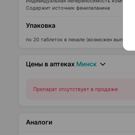
Индивидуальная непереносимость компонент
Содержит источник фенилаланина
Упаковка
по 20 таблеток в пенале (возможен выпуск и
Цены в аптеках
Минск
Препарат отсутствует в продаже
Аналоги