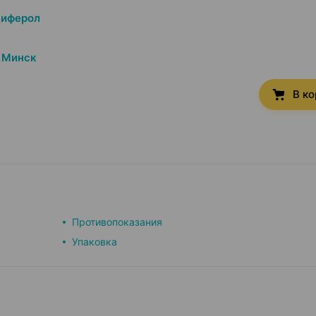
циферол
Минск
В к
Противопоказания
Упаковка