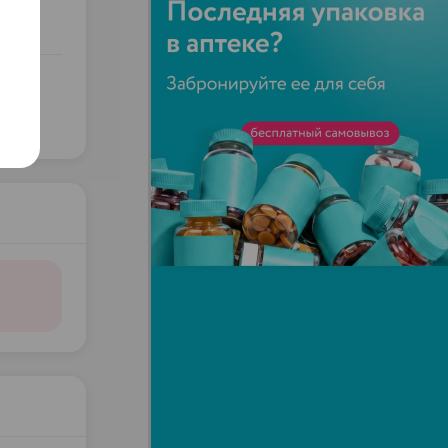
.
ка)