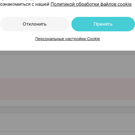
ов, беременность, кормление грудью, фенилкетонурия
ознакомиться с нашей
Политикой обработки файлов cookie
Отклонить
Принять
Персональные настройки Cookie
ного количества таблеток в пенале по запросу заказчи