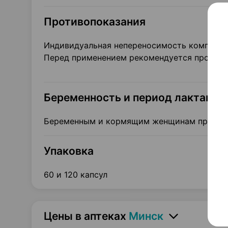
Противопоказания
Индивидуальная непереносимость компонен
Перед применением рекомендуется проконсу
Беременность и период лактации
Беременным и кормящим женщинам принима
Упаковка
60 и 120 капсул
Цены в аптеках
Минск