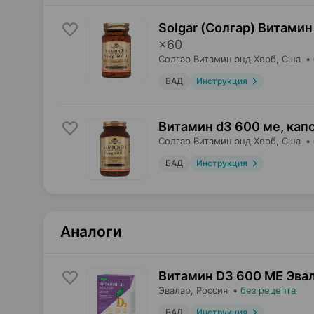
Solgar (Солгар) Витамин
×
60
Солгар Витамин энд Херб
, Сша
•
БАД
Инструкция
Витамин d3 600 ме, кап
Солгар Витамин энд Херб
, Сша
•
БАД
Инструкция
Аналоги
Витамин D3 600 ME Эвал
Эвалар
, Россия
•
без рецепта
БАД
Инструкция