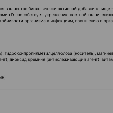
я в качестве биологически активной добавки к пище -
тамин D способствует укреплению костной ткани, сни
тойчивости организма к инфекциям, повышению в орг
), гидроксипропилметилцеллюлоза (носитель), магниев
нт), диоксид кремния (антислеживающий агент), вита
МЕ)