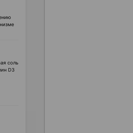
жению
анизме
ая соль
мин D3