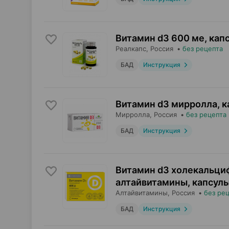
Витамин d3 600 ме, кап
Реалкапс
, Россия
•
без рецепта
БАД
Инструкция
Витамин d3 мирролла, 
Мирролла
, Россия
•
без рецепта
БАД
Инструкция
Витамин d3 холекальци
алтайвитамины, капсул
Алтайвитамины
, Россия
•
без ре
БАД
Инструкция