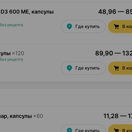
48,96 — 85
 D3 600 МЕ, капсулы
без рецепта
Где купить
В к
89,90 — 132
сулы
×
120
без рецепта
Где купить
В к
11,28 — 1
ар, капсулы
×
60
Где купить
В к