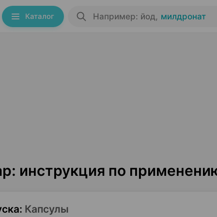
Каталог
Например: йод
,
милдронат
ар: инструкция по применени
уска
:
Капсулы