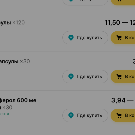
11,50 — 1
сулы
×
120
Где купить
В к
капсулы
×
30
Где купить
В к
3,94 — 
ферол 600 ме
ы
×
30
цепта
Где купить
В к