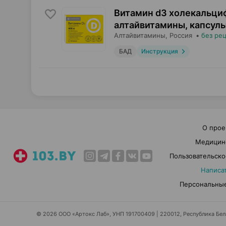
Витамин d3 холекальци
алтайвитамины, капсул
Алтайвитамины
, Россия
•
без ре
БАД
Инструкция
О прое
Медицин
Пользовательско
Написа
Персональные
© 2026 ООО «Артокс Лаб», УНП 191700409 | 220012, Республика Белар