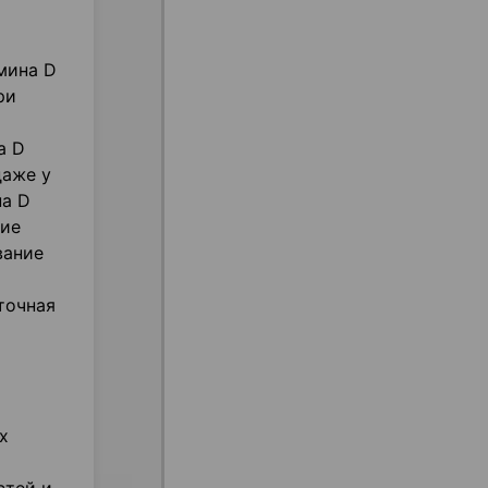
мина D
ри
а D
даже у
на D
ние
вание
точная
х