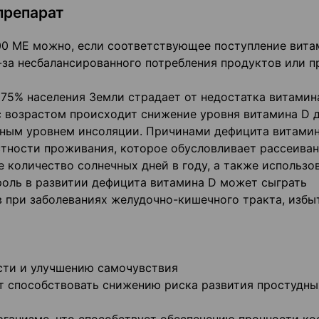
препарат
00 ME можно, если соответствующее поступление вита
-за несбалансированного потребления продуктов или п
 75% населения Земли страдает от недостатка витамин
 с возрастом происходит снижение уровня витамина D 
чным уровнем инсоляции. Причинами дефицита витами
тности проживания, которое обусловливает рассеива
 количество солнечных дней в году, а также использо
роль в развитии дефицита витамина D может сыграть
 при заболеваниях желудочно-кишечного тракта, избы
сти и улучшению самочувствия
т способствовать снижению риска развития простудны