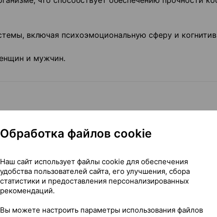
рганизме, что способствует обеспечению прочности ко
стемы, включая психоэмоциональную сферу и когнити
енщин и мужчин.
жно для поддержания нормального уровня витамина D
щевых предпочтений, диеты.
Обработка файлов cookie
Наш сайт использует файлы cookie для обеспечения
удобства пользователей сайта, его улучшения, сбора
статистики и предоставления персонализированных
онцентрат холекальциферола (желатин, сахароза, крах
рекомендаций.
 соевое масло, холекальциферол (витамин D
)),
3
Вы можете настроить параметры использования файлов
абилизаторы: поливинилпирролидон (Е1201), кроскарме