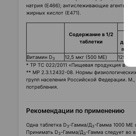
натрия (Е466); антислеживающие агенты: кр
жирных кислот (Е471).
Содержание в 1/2
м
таблетки
деторо
полов
Витамин D
12,5 мкг (500 ME)
125‘*-2
3
* ТР ТС 022/2011 «Пищевая продукция в час
** МР 2.3.1.2432-08. Нормы физиологически
групп населения Российской Федерации. М.
потребления.
Рекомендации по применению
Одна таблетка D
-Гамма/Д
-Гамма 1000 ME 
3
3
Принимать D
-Гамма/Д
-Гамма следует во в
3
3