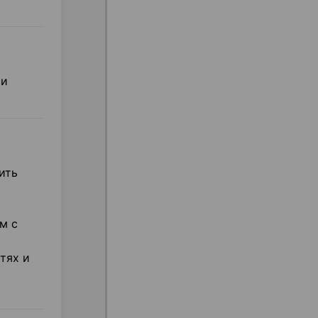
 и
ить
м с
тях и