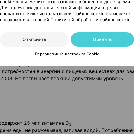
cookie или изменить свое согласие в более позднее время.
емния диоксид (Е551), тальк (Е553Ь), моно- и диглице
Для получения дополнительной информации о целях,
сроках и порядке использования файлов cookie вы можете
ознакомиться с нашей
Политикой обработки файлов cookie
% от рекомендуемого суточного потребления для
ужчин* и женщин
женщин**, 2-я
Кормящ
Отклонить
Принять
дного возраста*, 1-я
половина
женщин
ина беременности**
беременности
Персональные настройки Cookie
50‘
100
100
ти ее маркировки».
х потребностей в энергии и пищевых веществах для ра
, 2008. Не превышает верхний допустимый уровень
содержит 25 мкг витамина D
.
3
ремя еды, не разжевывая, запивая водой. Потребление