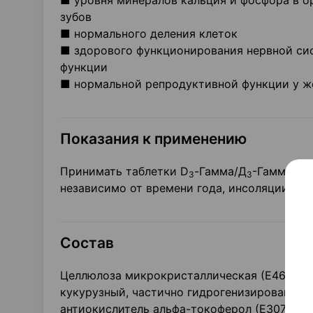
■ уровня минералов кальция и фосфора в о
зубов
■ нормального деления клеток
■ здорового функционирования нервной си
функции
■ нормальной репродуктивной функции у ж
Показания к применению
Принимать таблетки D
-Гамма/Д
-Гамма мо
3
3
независимо от времени года, инсоляции, пи
Состав
Целлюлоза микрокристаллическая (Е460); к
кукурузный, частично гидрогенизированное
антиокислитель альфа-токоферол (Е307); ст