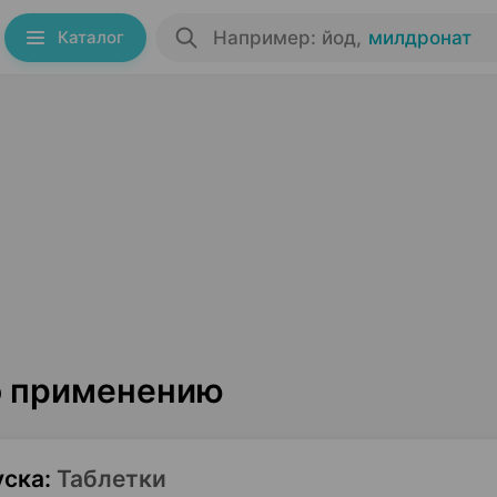
Каталог
Например: йод
,
милдронат
о применению
уска
:
Таблетки