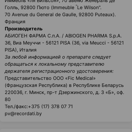
Иммебль «ля Вильсон», 70 авеню Женераль де
"
Голль, 92800 Пюто (Immeuble
Le Wilson".
70 Avenue du General de Gaulle, 92800 Puteaux).
Франция
Производитель
АБИОГЕН ФАРМА С.п.А. / ABIOGEN PHARMA S.p.A.
36, Виа Меуччи - 56121 PISA (36, via Meucci - 56121
PISA), Италия
За любой информацией о препарате следует
обращаться к локальному представителю
держателя регистрационного удостоверения:
Представительство ООО «Fic Medical»
(Французская Республика) в Республике Беларусь
220036, г. Минск, пр-т Дзержинского, д. 3 «Б», оф.
80
Тел./факс:+375 (17) 378 07 71
pv@recordati.by