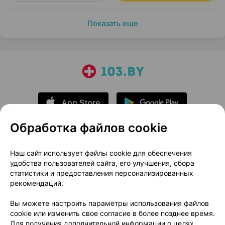
Показать еще
Обработка файлов cookie
О проекте
Новости проекта
Наш сайт использует файлы cookie для обеспечения
удобства пользователей сайта, его улучшения, сбора
Размещение рекламы
Медицинский маркетинг
статистики и предоставления персонализированных
Публичный договор
Доставка
рекомендаций.
Пользовательское соглашение
Вы можете настроить параметры использования файлов
Способы оплаты
Вакансии
Партнеры
cookie или изменить свое согласие в более позднее время.
Написать руководителю 103.by
Для получения дополнительной информации о целях,