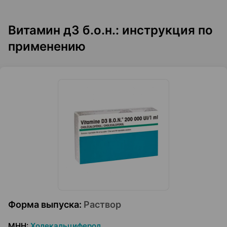
Витамин д3 б.о.н.: инструкция по
применению
Форма выпуска
:
Раствор
МНН
:
Холекальциферол