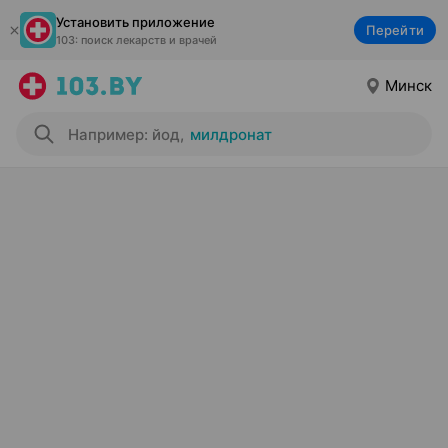
Установить приложение
Перейти
103: поиск лекарств и врачей
Минск
Например: йод
,
милдронат