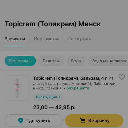
Topicrem (Топикрем) Минск
Варианты
Инструкция
Где купить
Все формы
Бальзам
Вода
Вода мицеллярна
Topicrem (Топикрем), бальзам
,
4 г
×
1
для губ [ультра-увлажняющий],
Лаборатория
нижи
, Франция
•
без рецепта
Инструкция
23,00 — 42,95 р.
Где купить
В корзину