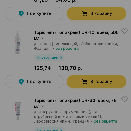
Где купить
В корзину
Topicrem (Топикрем) UR-10, крем
,
500
мл
×
1
для тела [смягчающий],
Лаборатория нижи
,
Франция
•
без рецепта
Инструкция
125,74 — 138,70 р.
Где купить
В корзину
Topicrem (Топикрем) UR-30, крем
,
75
мл
×
1
для наружного применения [для
огрубевшей кожи успокаивающий],
Лаборатория нижи
, Франция
•
без рецепта
Инструкция