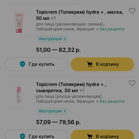
Topicrem (Топикрем) hydra + , маска
,
50 мл
×
1
для лица [увлажняющая; сияние],
Лаборатория нижи
, Франция
•
без рецепта
Инструкция
51,00 — 82,32 р.
Где купить
В корзину
Topicrem (Топикрем) hydra + ,
сыворотка
,
30 мл
×
1
для лица [ультра-увлажняющая],
Лаборатория нижи
, Франция
•
без рецепта
Инструкция
57,09 — 79,56 р.
Где купить
В корзину