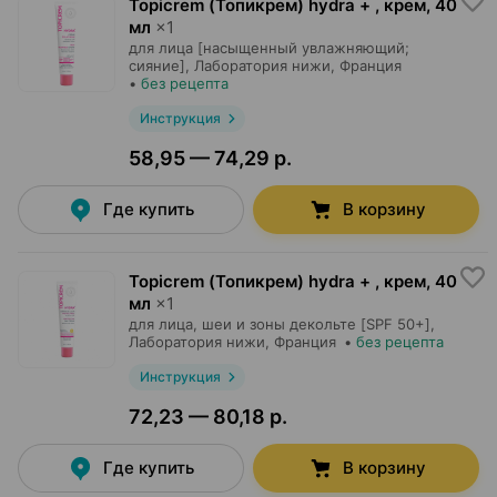
Topicrem (Топикрем) hydra + , крем
,
40
мл
×
1
для лица [насыщенный увлажняющий;
сияние],
Лаборатория нижи
, Франция
•
без рецепта
Инструкция
58,95 — 74,29 р.
Где купить
В корзину
Topicrem (Топикрем) hydra + , крем
,
40
мл
×
1
для лица, шеи и зоны декольте [SPF 50+],
Лаборатория нижи
, Франция
•
без рецепта
Инструкция
72,23 — 80,18 р.
Где купить
В корзину