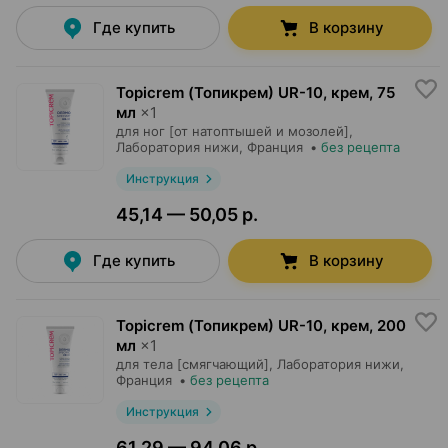
Где купить
В корзину
Topicrem (Топикрем) UR-10, крем
,
75
мл
×
1
для ног [от натоптышей и мозолей],
Лаборатория нижи
, Франция
•
без рецепта
Инструкция
45,14 — 50,05 р.
Где купить
В корзину
Topicrem (Топикрем) UR-10, крем
,
200
мл
×
1
для тела [смягчающий],
Лаборатория нижи
,
Франция
•
без рецепта
Инструкция
61,29 — 94,06 р.