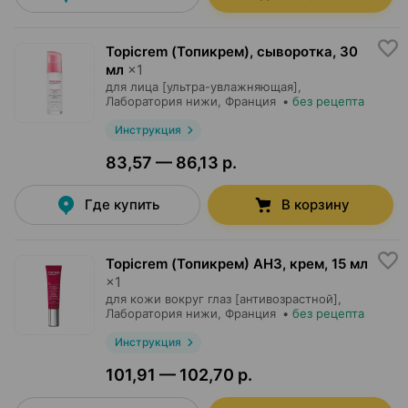
Topicrem (Топикрем), сыворотка
,
30
мл
×
1
для лица [ультра-увлажняющая],
Лаборатория нижи
, Франция
•
без рецепта
Инструкция
83,57 — 86,13 р.
Где купить
В корзину
Topicrem (Топикрем) AH3, крем
,
15 мл
×
1
для кожи вокруг глаз [антивозрастной],
Лаборатория нижи
, Франция
•
без рецепта
Инструкция
101,91 — 102,70 р.