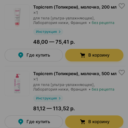
Topicrem (Топикрем), молочко
,
200 мл
×
1
для тела [ультра-увлажняющее],
Лаборатория нижи
, Франция
•
без рецепта
Инструкция
48,00 — 75,41 р.
Где купить
В корзину
Topicrem (Топикрем), молочко
,
500 мл
×
1
для тела [ультра-увлажняющее],
Лаборатория нижи
, Франция
•
без рецепта
Инструкция
81,12 — 113,52 р.
Где купить
В корзину