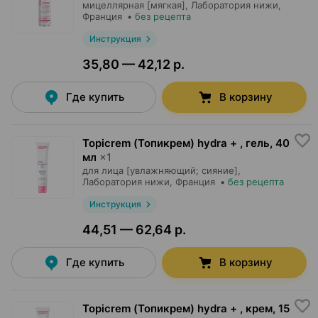
мицеллярная [мягкая],
Лаборатория нижи
,
Франция
•
без рецепта
Инструкция
35,80 — 42,12 р.
Где купить
В корзину
Topicrem (Топикрем) hydra + , гель
,
40
мл
×
1
для лица [увлажняющий; сияние],
Лаборатория нижи
, Франция
•
без рецепта
Инструкция
44,51 — 62,64 р.
Где купить
В корзину
Topicrem (Топикрем) hydra + , крем
,
15