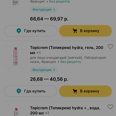
Франция
•
без рецепта
Инструкция
66,64 — 69,97 р.
Где купить
В корзину
Topicrem (Топикрем) hydra, гель
,
200
мл
×
1
для лица очищающий [мягкий],
Лаборатория
нижи
, Франция
•
без рецепта
Инструкция
26,68 — 40,56 р.
Где купить
В корзину
Topicrem (Топикрем) hydra + , вода
,
200 мл
×
1