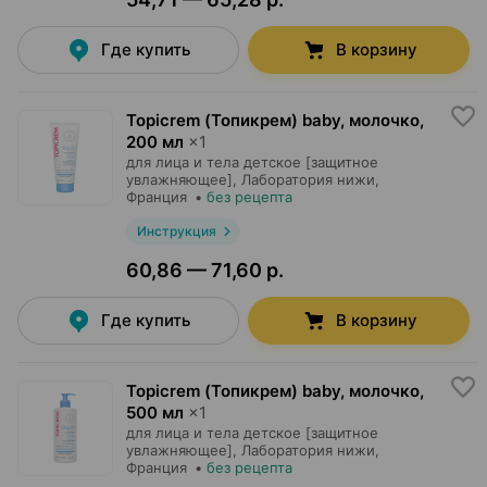
Где купить
В корзину
Topicrem (Топикрем) baby, молочко
,
200 мл
×
1
для лица и тела детское [защитное
увлажняющее],
Лаборатория нижи
,
Франция
•
без рецепта
Инструкция
60,86 — 71,60 р.
Где купить
В корзину
Topicrem (Топикрем) baby, молочко
,
500 мл
×
1
для лица и тела детское [защитное
увлажняющее],
Лаборатория нижи
,
Франция
•
без рецепта