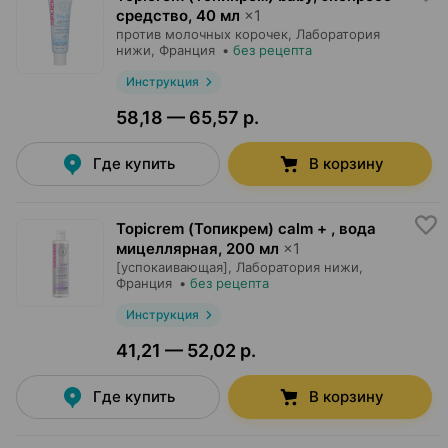
средство
,
40 мл
×
1
против молочных корочек,
Лаборатория
нижи
, Франция
•
без рецепта
Инструкция
58,18 — 65,57 р.
Где купить
В корзину
Topicrem (Топикрем) calm + , вода
мицеллярная
,
200 мл
×
1
[успокаивающая],
Лаборатория нижи
,
Франция
•
без рецепта
Инструкция
41,21 — 52,02 р.
Где купить
В корзину