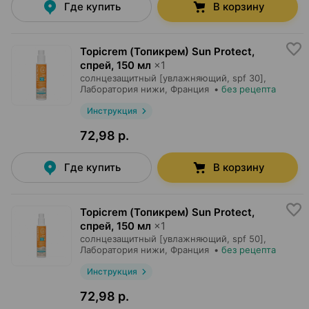
Где купить
В корзину
Topicrem (Топикрем) Sun Protect,
спрей
,
150 мл
×
1
солнцезащитный [увлажняющий, spf 30],
Лаборатория нижи
, Франция
•
без рецепта
Инструкция
72,98 р.
Где купить
В корзину
Topicrem (Топикрем) Sun Protect,
спрей
,
150 мл
×
1
солнцезащитный [увлажняющий, spf 50],
Лаборатория нижи
, Франция
•
без рецепта
Инструкция
72,98 р.