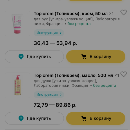
Topicrem (Топикрем), крем
,
50 мл
×
1
для рук [ультра-увлажняющий],
Лаборатория
нижи
, Франция
•
без рецепта
Инструкция
36,43 — 53,94 р.
Где купить
В корзину
Topicrem (Топикрем), масло
,
500 мл
×
1
для душа [ультра-увлажняющее],
Лаборатория нижи
, Франция
•
без рецепта
Инструкция
72,79 — 89,86 р.
Где купить
В корзину