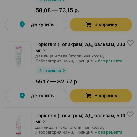
58,08 — 73,15 р.
Где купить
В корзину
Topicrem (Топикрем) АД, бальзам
,
200
мл
×
1
для лица и тела [атопичная кожа],
Лаборатория нижи
, Франция
•
без рецепта
Инструкция
55,17 — 82,77 р.
Где купить
В корзину
Topicrem (Топикрем) АД, бальзам
,
500
мл
×
1
для лица и тела [атопичная кожа],
Лаборатория нижи
, Франция
•
без рецепта