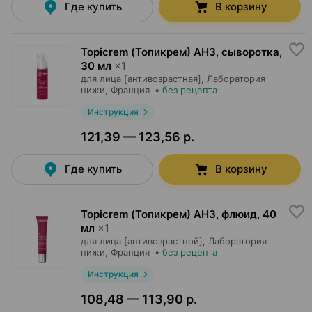
Где купить
В корзину
Topicrem (Топикрем) AH3, сыворотка
,
30 мл
×
1
для лица [антивозрастная],
Лаборатория
нижи
, Франция
•
без рецепта
Инструкция
121,39 — 123,56 р.
Где купить
В корзину
Topicrem (Топикрем) AH3, флюид
,
40
мл
×
1
для лица [антивозрастной],
Лаборатория
нижи
, Франция
•
без рецепта
Инструкция
108,48 — 113,90 р.