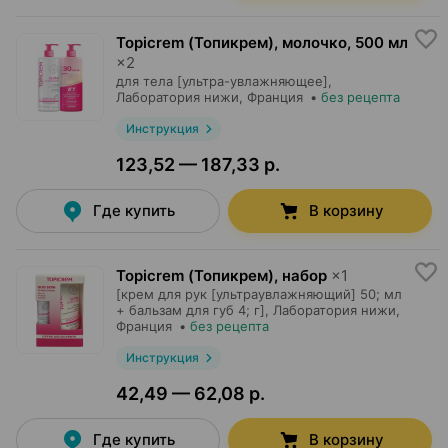
Topicrem (Топикрем), молочко
,
500 мл
×
2
для тела [ультра-увлажняющее],
Лаборатория нижи
, Франция
•
без рецепта
Инструкция
123,52 — 187,33 р.
Где купить
В корзину
Topicrem (Топикрем), набор
×
1
[крем для рук [ультраувлажняющий] 50; мл
+ бальзам для губ 4; г],
Лаборатория нижи
,
Франция
•
без рецепта
Инструкция
42,49 — 62,08 р.
Где купить
В корзину