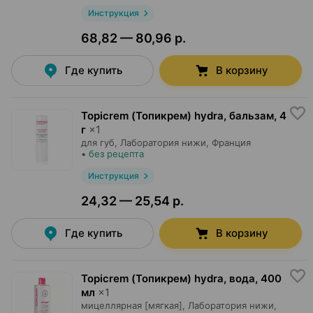
Инструкция
68,82 — 80,96 р.
Где купить
В корзину
Topicrem (Топикрем) hydra, бальзам
,
4
г
×
1
для губ,
Лаборатория нижи
, Франция
•
без рецепта
Инструкция
24,32 — 25,54 р.
Где купить
В корзину
Topicrem (Топикрем) hydra, вода
,
400
мл
×
1
мицеллярная [мягкая],
Лаборатория нижи
,