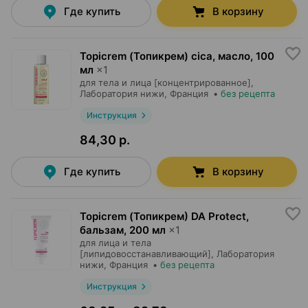
Где купить
В корзину
Topicrem (Топикрем) cica, масло
,
100
мл
×
1
для тела и лица [концентрированное],
Лаборатория нижи
, Франция
•
без рецепта
Инструкция
84,30 р.
Где купить
В корзину
Topicrem (Топикрем) DA Protect,
бальзам
,
200 мл
×
1
для лица и тела
[липидовосстанавливающий],
Лаборатория
нижи
, Франция
•
без рецепта
Инструкция