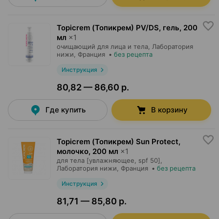
Topicrem (Топикрем) PV/DS, гель
,
200
мл
×
1
очищающий для лица и тела,
Лаборатория
нижи
, Франция
•
без рецепта
Инструкция
80,82 — 86,60 р.
Где купить
В корзину
Topicrem (Топикрем) Sun Protect,
молочко
,
200 мл
×
1
для тела [увлажняющее, spf 50],
Лаборатория нижи
, Франция
•
без рецепта
Инструкция
81,71 — 85,80 р.