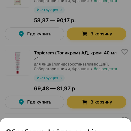
Лаборатория нижи
, Франция
•
без рецепта
Инструкция
58,87 — 90,17 р.
Где купить
В корзину
Topicrem (Топикрем) АД, крем
,
40 мл
×
1
для лица [липидовосстанавливающий],
Лаборатория нижи
, Франция
•
без рецепта
Инструкция
69,48 — 81,97 р.
Где купить
В корзину
Topicrem (Топикрем) АК, гель
,
200 мл
×
1