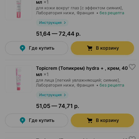
мл
×
1
для кожи вокруг глаз [с эффектом сияния],
Лаборатория нижи
, Франция
•
без рецепта
Инструкция
51,64 — 72,44 р.
Где купить
В корзину
Topicrem (Топикрем) hydra + , крем
,
40
мл
×
1
для лица [легкий увлажняющий; сияние],
Лаборатория нижи
, Франция
•
без рецепта
Инструкция
51,05 — 74,71 р.
Где купить
В корзину