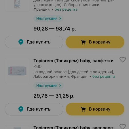
для лица и тела детское [мое 1-ое ультра-
увлажняющее],
Лаборатория нижи
,
Франция
•
без рецепта
Инструкция
90,28 — 98,74 р.
Где купить
В корзину
Topicrem (Топикрем) baby, салфетки
×
60
на водной основе [для детей с рождения],
Лаборатория нижи
, Франция
•
без рецепта
Инструкция
29,76 — 31,25 р.
Где купить
В корзину
Topicrem (Топикрем) baby, экспресс-