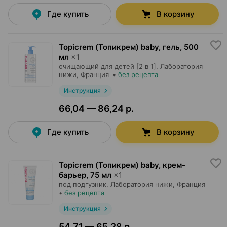
Где купить
В корзину
Topicrem (Топикрем) baby, гель
,
500
мл
×
1
очищающий для детей [2 в 1],
Лаборатория
нижи
, Франция
•
без рецепта
Инструкция
66,04 — 86,24 р.
Где купить
В корзину
Topicrem (Топикрем) baby, крем-
барьер
,
75 мл
×
1
под подгузник,
Лаборатория нижи
, Франция
•
без рецепта
Инструкция
54,71 — 65,28 р.