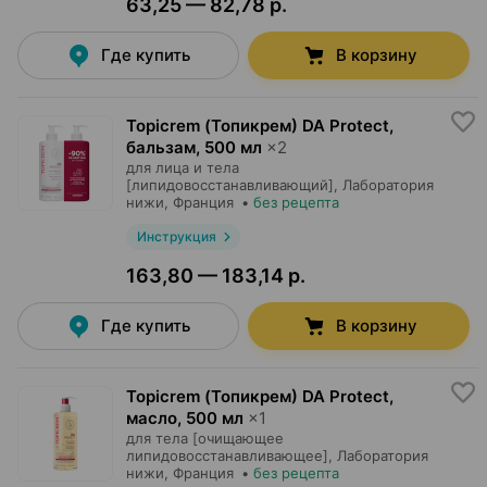
63,25 — 82,78 р.
Где купить
В корзину
Topicrem (Топикрем) DA Protect,
бальзам
,
500 мл
×
2
для лица и тела
[липидовосстанавливающий],
Лаборатория
нижи
, Франция
•
без рецепта
Инструкция
163,80 — 183,14 р.
Где купить
В корзину
Topicrem (Топикрем) DA Protect,
масло
,
500 мл
×
1
для тела [очищающее
липидовосстанавливающее],
Лаборатория
нижи
, Франция
•
без рецепта