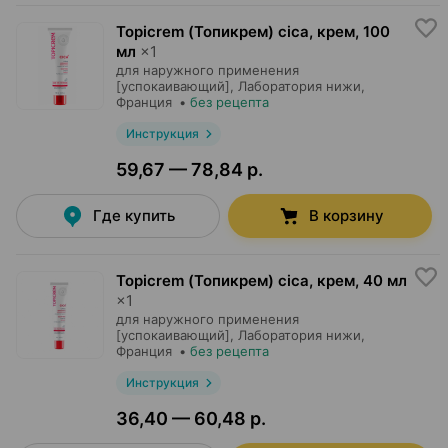
Topicrem (Топикрем) cica, крем
,
100
мл
×
1
для наружного применения
[успокаивающий],
Лаборатория нижи
,
Франция
•
без рецепта
Инструкция
59,67 — 78,84 р.
Где купить
В корзину
Topicrem (Топикрем) cica, крем
,
40 мл
×
1
для наружного применения
[успокаивающий],
Лаборатория нижи
,
Франция
•
без рецепта
Инструкция
36,40 — 60,48 р.