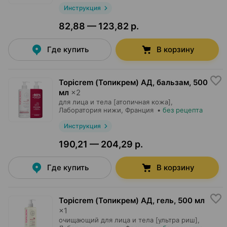
Инструкция
82,88 — 123,82 р.
Где купить
В корзину
Topicrem (Топикрем) АД, бальзам
,
500
мл
×
2
для лица и тела [атопичная кожа],
Лаборатория нижи
, Франция
•
без рецепта
Инструкция
190,21 — 204,29 р.
Где купить
В корзину
Topicrem (Топикрем) АД, гель
,
500 мл
×
1
очищающий для лица и тела [ультра риш],