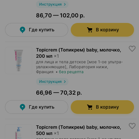
Инструкция
86,70 — 102,00 р.
Где купить
В корзину
Topicrem (Топикрем) baby, молочко
,
200 мл
×
1
для лица и тела детское [мое 1-ое ультра-
увлажняющее],
Лаборатория нижи
,
Франция
•
без рецепта
Инструкция
66,96 — 70,32 р.
Где купить
В корзину
Topicrem (Топикрем) baby, молочко
,
500 мл
×
1