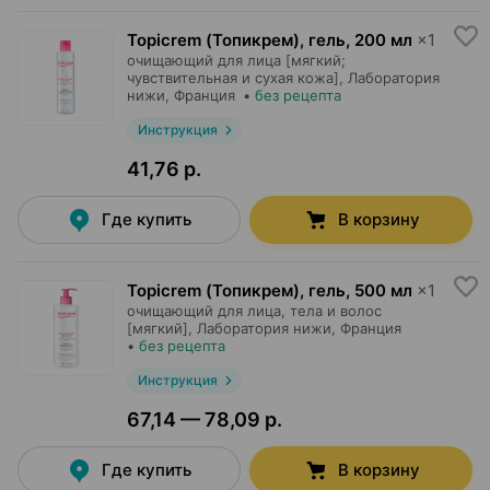
Topicrem (Топикрем), гель
,
200 мл
×
1
очищающий для лица [мягкий;
чувствительная и сухая кожа],
Лаборатория
нижи
, Франция
•
без рецепта
Инструкция
41,76 р.
Где купить
В корзину
Topicrem (Топикрем), гель
,
500 мл
×
1
очищающий для лица, тела и волос
[мягкий],
Лаборатория нижи
, Франция
•
без рецепта
Инструкция
67,14 — 78,09 р.
Где купить
В корзину