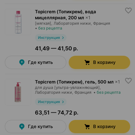
Topicrem (Топикрем), вода
мицеллярная
,
200 мл
×
1
[мягкая],
Лаборатория нижи
, Франция
•
без рецепта
Инструкция
41,49 — 41,50 р.
Где купить
В корзину
Topicrem (Топикрем), гель
,
500 мл
×
1
для душа [ультра-увлажняющий],
Лаборатория нижи
, Франция
•
без рецепта
Инструкция
63,51 — 74,72 р.
Где купить
В корзину