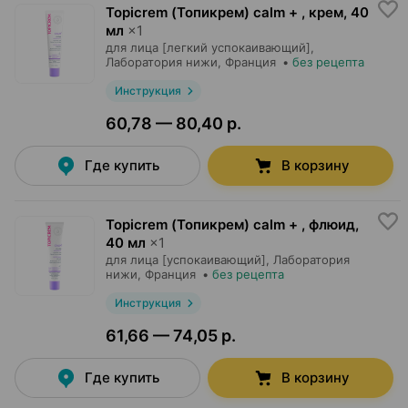
Topicrem (Топикрем) calm + , крем
,
40
мл
×
1
для лица [легкий успокаивающий],
Лаборатория нижи
, Франция
•
без рецепта
Инструкция
60,78 — 80,40 р.
Где купить
В корзину
Topicrem (Топикрем) calm + , флюид
,
40 мл
×
1
для лица [успокаивающий],
Лаборатория
нижи
, Франция
•
без рецепта
Инструкция
61,66 — 74,05 р.
Где купить
В корзину