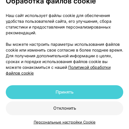
Обработка файлов cookie
очищающий для лица [смешанная и жирная
кожа],
Лаборатория нижи
, Франция
•
без рецепта
Наш сайт использует файлы cookie для обеспечения
Инструкция
удобства пользователей сайта, его улучшения, сбора
статистики и предоставления персонализированных
52,46 — 83,39 р.
рекомендаций.
Где купить
В корзину
Вы можете настроить параметры использования файлов
cookie или изменить свое согласие в более позднее время.
Для получения дополнительной информации о целях,
сроках и порядке использования файлов cookie вы
Topicrem (Топикрем) АК, гель
,
400 мл
можете ознакомиться с нашей
×
1
Политикой обработки
файлов cookie
очищающий для лица [смешанная и жирная
кожа],
Лаборатория нижи
, Франция
•
без рецепта
Инструкция
Принять
82,92 — 84,98 р.
Отклонить
Где купить
В корзину
Персональные настройки Cookie
Каталог
Корзина
Избранное
Профиль