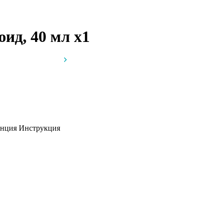
юид, 40 мл
x1
ранция
Инструкция